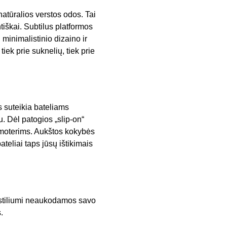
natūralios verstos odos. Tai
tiškai. Subtilus platformos
 minimalistinio dizaino ir
k prie suknelių, tiek prie
s suteikia bateliams
. Dėl patogios „slip-on“
s moterims. Aukštos kokybės
ateliai taps jūsų ištikimais
s stiliumi neaukodamos savo
.