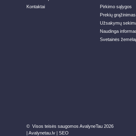
Kontaktai
Pirkimo sąlygos
Prekių grąžinimas
Užsakymų sekim
Naudinga informac
Svetainės žemėla
© Visos teisės saugomos AvalyneTau 2026
|
Avalynetau.lv
|
SEO