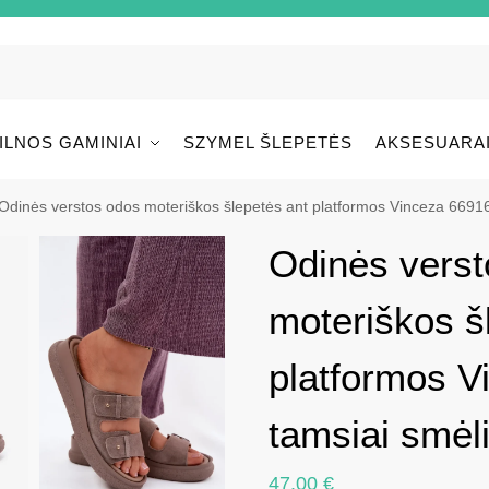
ILNOS GAMINIAI
SZYMEL ŠLEPETĖS
AKSESUARA
Odinės verstos odos moteriškos šlepetės ant platformos Vinceza 66916
Odinės verst
moteriškos š
platformos V
tamsiai smėl
47.00
€