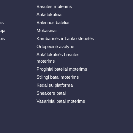
Basutės moterims
Aukštakulniai
as
Balerinos bateliai
ija
Mokasinai
pis
Kambarinės ir Lauko šlepetės
Ortopedinė avalynė
Aukštakulnės basutės
moterims
Proginiai bateliai moterims
Stilingi batai moterims
Kedai su platforma
Sneakers batai
Vasariniai batai moterims