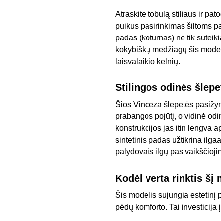
Atraskite tobulą stiliaus ir pa
puikus pasirinkimas šiltoms pa
padas (koturnas) ne tik suteiki
kokybiškų medžiagų šis modeli
laisvalaikio kelnių.
Stilingos odinės šlepe
Šios Vinceza šlepetės pasižymi
prabangos pojūtį, o vidinė od
konstrukcijos jas itin lengva 
sintetinis padas užtikrina ilga
palydovais ilgų pasivaikščioji
Kodėl verta rinktis šį
Šis modelis sujungia estetinį
pėdų komforto. Tai investicija į