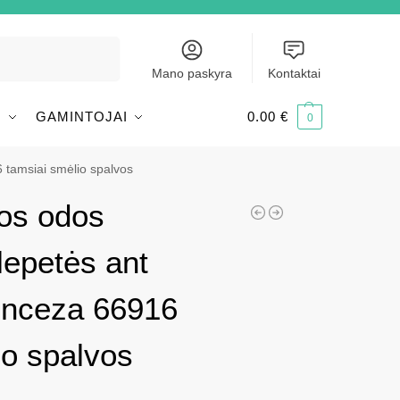
Ieškoti
Mano paskyra
Kontaktai
I
GAMINTOJAI
0.00
€
0
 tamsiai smėlio spalvos
os odos
lepetės ant
inceza 66916
io spalvos