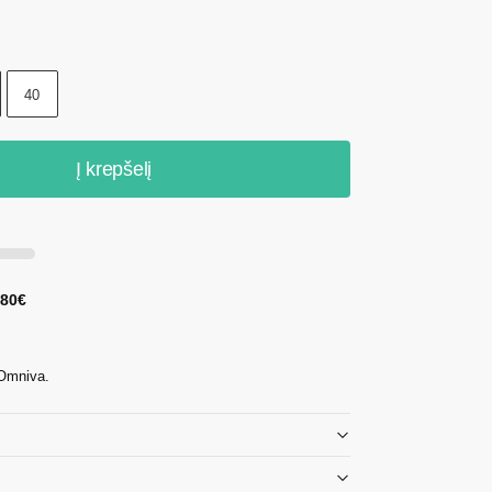
40
Į krepšelį
 80€
 Omniva.