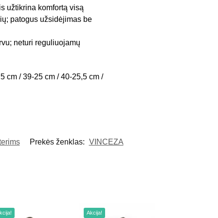
s užtikrina komfortą visą
inių; patogus užsidėjimas be
rvu; neturi reguliuojamų
,5 cm / 39-25 cm / 40-25,5 cm /
terims
Prekės ženklas:
VINCEZA
kcija!
Akcija!