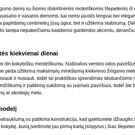
togumo derinį su šiomis išskirtinėmis moteriškomis šlepetėmis iš 
vasario ir vasaros dienoms, kai norisi jaustis lengvai bei elegan
a papildomų centimetrų jūsų ūgiui, bet ir užtikrina stabilumą. Dėl
s tampa nepakeičiamu kasdienio garderobo akcentu, derančiu tie
tės kiekvienai dienai
 itin kokybišku meistriškumu. Natūralios verstos odos paviršiu
inė pėda užtikrina maksimalų minkštumą kiekvieno žingsnio metu
apsiauti ir nusiauti, todėl tai praktiškas sprendimas skubančiom
amžiškumą ir patikimą sukibimą su įvairiais paviršiais, todėl šie b
mų ar atostogų metu.
 modelį
 patrauklumą su patikima konstrukcija, kad galėtumėte džiaugti
 kokybę, kurią įvertinsite jau pirmą kartą įsispyrus į šias šlepetes