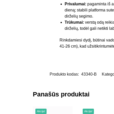
Privalumai:
pagaminta iš au
dieną; stabili platforma sut
dirželių segimo.
Trūkumai:
verstą odą reiki
dirželių, todėl gali netikti l
Rinkdamiesi dydį, būtinai vado
41-26 cm), kad užsitikrintumė
Produkto kodas:
43340-B
Katego
Panašūs produktai
Akcija!
Akcija!