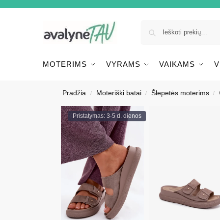
MOTERIMS
VYRAMS
VAIKAMS
V
Pradžia
Moteriški batai
Šlepetės moterims
/
/
/
Pristatymas: 3-5 d. dienos