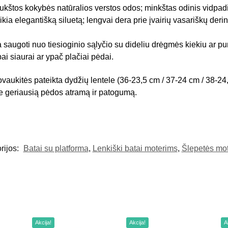
kštos kokybės natūralios verstos odos; minkštas odinis vidpadi
eikia elegantišką siluetą; lengvai dera prie įvairių vasariškų der
a saugoti nuo tiesioginio sąlyčio su dideliu drėgmės kiekiu ar pu
abai siaurai ar ypač plačiai pėdai.
vaukitės pateikta dydžių lentele (36-23,5 cm / 37-24 cm / 38-24
te geriausią pėdos atramą ir patogumą.
rijos:
Batai su platforma
,
Lenkiški batai moterims
,
Šlepetės mo
Akcija!
Akcija!
A