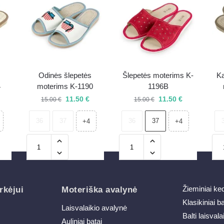
Odinės šlepetės
Šlepetės moterims K-
Ka
4
moterims K-1190
1196B
11.50
€
11.50
€
15.00
€
15.00
€
36
37
36
37
+4
+4
Žieminiai ke
rkėjui
Moteriška avalynė
Klasikiniai b
Laisvalaikio avalynė
Balti laisvala
Auliniai batai