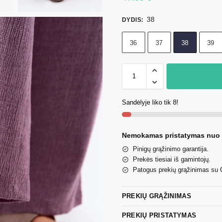
38
DYDIS
:
36
37
38
39
Sandėlyje liko tik 8!
Nemokamas pristatymas nuo
Pinigų grąžinimo garantija.
Prekės tiesiai iš gamintojų.
Patogus prekių grąžinimas su
PREKIŲ GRĄŽINIMAS
PREKIŲ PRISTATYMAS