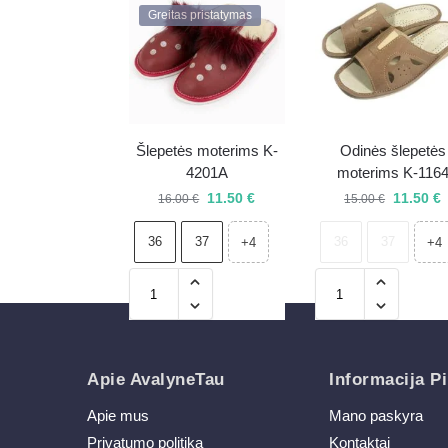
Greitas pristatymas
Šlepetės moterims K-
Odinės šlepetės
4201A
moterims K-116
11.50
€
11.50
€
16.00
€
15.00
€
36
37
36
37
+4
+4
Apie AvalyneTau
Informacija Pi
Apie mus
Mano paskyra
Privatumo politika
Kontaktai