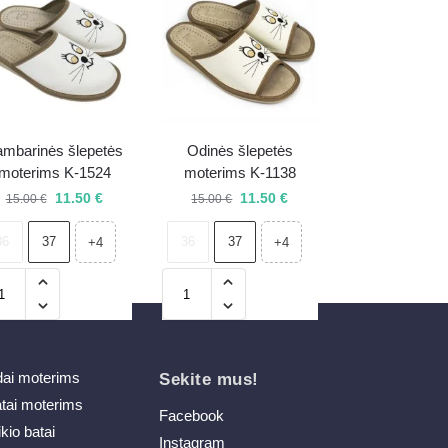
mbarinės šlepetės
Odinės šlepetės
moterims K-1524
moterims K-1138
11.50
€
11.50
€
15.00
€
15.00
€
36
37
36
37
+4
+4
dai moterims
Sekite mus!
atai moterims
Facebook
ikio batai
Instagram