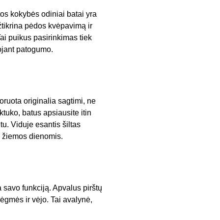
tos kokybės odiniai batai yra
užtikrina pėdos kvėpavimą ir
ai puikus pasirinkimas tiek
kojant patogumo.
ruota originalia sagtimi, ne
ktuko, batus apsiausite itin
tu. Viduje esantis šiltas
r žiemos dienomis.
a savo funkciją. Apvalus pirštų
rėgmės ir vėjo. Tai avalynė,