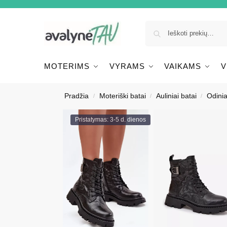
MOTERIMS
VYRAMS
VAIKAMS
V
Pradžia
Moteriški batai
Auliniai batai
Odinia
/
/
/
Pristatymas: 3-5 d. dienos