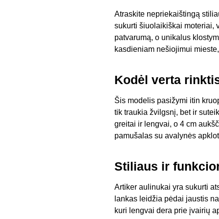
Atraskite nepriekaištingą stili
sukurti šiuolaikiškai moteriai
patvarumą, o unikalus klostymo
kasdieniam nešiojimui mieste, 
Kodėl verta rinkti
Šis modelis pasižymi itin kruo
tik traukia žvilgsnį, bet ir su
greitai ir lengvai, o 4 cm aukš
pamušalas su avalynės apklotu
Stiliaus ir funkci
Artiker aulinukai yra sukurti a
lankas leidžia pėdai jaustis n
kuri lengvai dera prie įvairių 