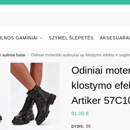
ILNOS GAMINIAI
SZYMEL ŠLEPETĖS
AKSESUARA
i auliniai batai
Odiniai moteriški aulinukai su klostymo efektu ir sagti
/
Odiniai moter
klostymo efek
Artiker 57C1
91.00
€
39
DYDIS
: