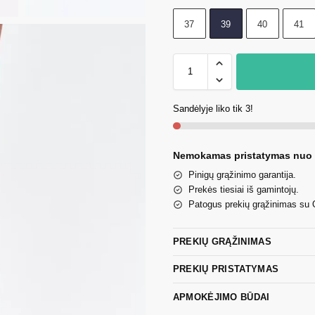
37
39
40
41
Sandėlyje liko tik 3!
Nemokamas pristatymas nuo
Pinigų grąžinimo garantija.
Prekės tiesiai iš gamintojų.
Patogus prekių grąžinimas su
PREKIŲ GRĄŽINIMAS
PREKIŲ PRISTATYMAS
APMOKĖJIMO BŪDAI