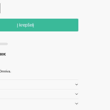
Į krepšelį
 80€
 Omniva.