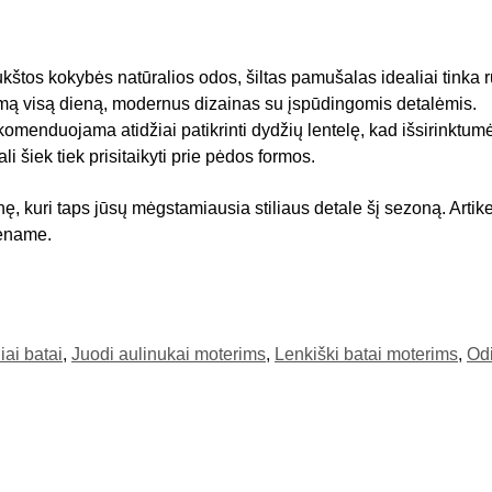
kštos kokybės natūralios odos, šiltas pamušalas idealiai tinka 
mą visą dieną, modernus dizainas su įspūdingomis detalėmis.
komenduojama atidžiai patikrinti dydžių lentelę, kad išsirinktum
li šiek tiek prisitaikyti prie pėdos formos.
ę, kuri taps jūsų mėgstamiausia stiliaus detale šį sezoną. Artik
iename.
iai batai
,
Juodi aulinukai moterims
,
Lenkiški batai moterims
,
Odi