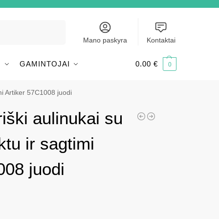
Ieškoti
Mano paskyra
Kontaktai
I
GAMINTOJAI
0.00
€
0
mi Artiker 57C1008 juodi
iški aulinukai su
tu ir sagtimi
008 juodi