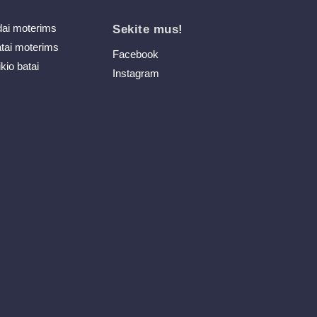
dai moterims
Sekite mus!
atai moterims
Facebook
ikio batai
Instagram