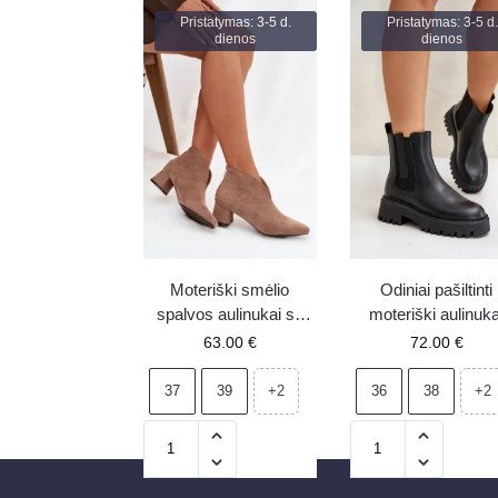
Pristatymas: 3-5 d.
Pristatymas: 3-5 d.
dienos
dienos
Moteriški smėlio
Odiniai pašiltinti
spalvos aulinukai su
moteriški aulinuka
blokiniu kulnu ir
kerzai Big Star
63.00
€
72.00
€
siuvinėjimu Darlisse
OO274A386 juod
37
39
36
38
+2
+2