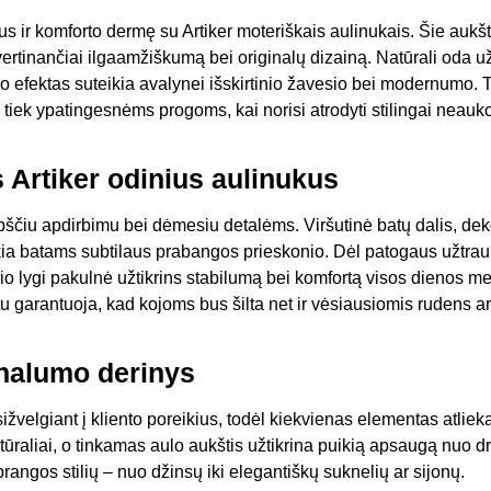
aus ir komforto dermę su Artiker moteriškais aulinukais. Šie aukš
, vertinančiai ilgaamžiškumą bei originalų dizainą. Natūrali oda 
 efektas suteikia avalynei išskirtinio žavesio bei modernumo. T
tiek ypatingesnėms progoms, kai norisi atrodyti stilingai neau
s Artiker odinius aulinukus
pščiu apdirbimu bei dėmesiu detalėms. Viršutinė batų dalis, deko
teikia batams subtilaus prabangos prieskonio. Dėl patogaus užtrau
čio lygi pakulnė užtikrins stabilumą bei komfortą visos dienos me
 garantuoja, kad kojoms bus šilta net ir vėsiausiomis rudens a
onalumo derinys
tsižvelgiant į kliento poreikius, todėl kiekvienas elementas atliek
atūraliai, o tinkamas aulo aukštis užtikrina puikią apsaugą nuo d
aprangos stilių – nuo džinsų iki elegantiškų suknelių ar sijonų.