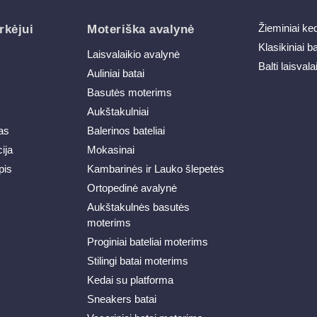
Žieminiai ke
rkėjui
Moteriška avalynė
Klasikiniai b
Laisvalaikio avalynė
Balti laisvala
Auliniai batai
Basutės moterims
Aukštakulniai
as
Balerinos bateliai
ija
Mokasinai
pis
Kambarinės ir Lauko šlepetės
Ortopedinė avalynė
Aukštakulnės basutės
moterims
Proginiai bateliai moterims
Stilingi batai moterims
Kedai su platforma
Sneakers batai