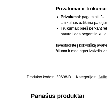
Privalumai ir trūkumai
Privalumai:
pagaminti iš au
cm kulnas užtikrina patogu
Trūkumai:
prieš perkant re
natūrali oda bėgant laikui ga
Investuokite į kokybišką avalyn
šiluma ir madingas įvaizdis v
Produkto kodas:
39698-D
Kategorijos:
Aulin
Panašūs produktai