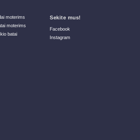
dai moterims
Sekite mus!
atai moterims
Facebook
ikio batai
Instagram