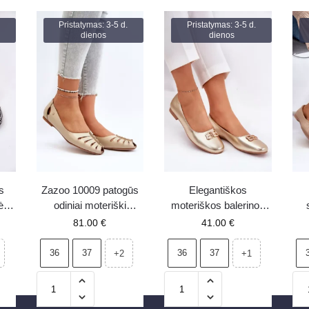
Pristatymas: 3-5 d.
Pristatymas: 3-5 d.
dienos
dienos
s
Zazoo 10009 patogūs
Elegantiškos
liu
odiniai moteriški
moteriškos balerinos
balerinos bateliai,
su dekoracija
81.00
€
41.00
€
smėlio spalvos
VINCEZA 62206
auksinės
36
37
36
37
+2
+1