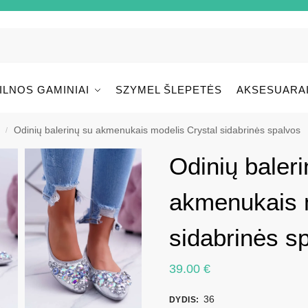
ILNOS GAMINIAI
SZYMEL ŠLEPETĖS
AKSESUARA
Odinių balerinų su akmenukais modelis Crystal sidabrinės spalvos
/
Odinių baleri
akmenukais m
sidabrinės s
39.00
€
36
DYDIS
: