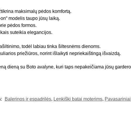
žtikrina maksimalų pėdos komfortą.
on“ modelis taupo jūsų laiką.
prie pėdos formos.
ais suteikia elegancijos.
šiltinimo, todėl labiau tinka šiltesnėms dienoms.
liarios priežiūros, norint išlaikyti nepriekaištingą išvaizdą.
vieną dieną su Boto avalyne, kuri taps nepakeičiama jūsų gardero
s:
Balerinos ir espadrilės
,
Lenkiški batai moterims
,
Pavasariniai