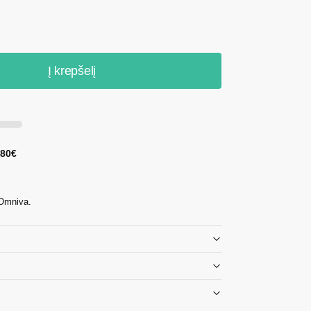
Į krepšelį
 80€
 Omniva.