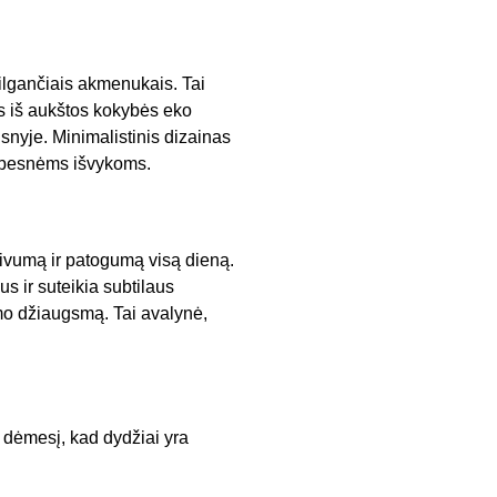
žvilgančiais akmenukais. Tai
as iš aukštos kokybės eko
snyje. Minimalistinis dizainas
arbesnėms išvykoms.
gaivumą ir patogumą visą dieną.
us ir suteikia subtilaus
mo džiaugsmą. Tai avalynė,
i dėmesį, kad dydžiai yra