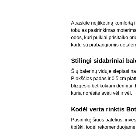
Atraskite neįtikėtiną komfortą 
tobulas pasirinkimas moterims,
odos, kuri puikiai prisitaiko 
kartu su prabangiomis detalėm
Stilingi sidabriniai ba
Šių balerinų viduje slepiasi n
Plokščias padas ir 0,5 cm platfo
blizgesio bet kokiam deriniui
kurią norėsite avėti vėl ir vėl.
Kodėl verta rinktis Bo
Pasirinkę šiuos batelius, inves
tipiški, todėl rekomenduojame ri