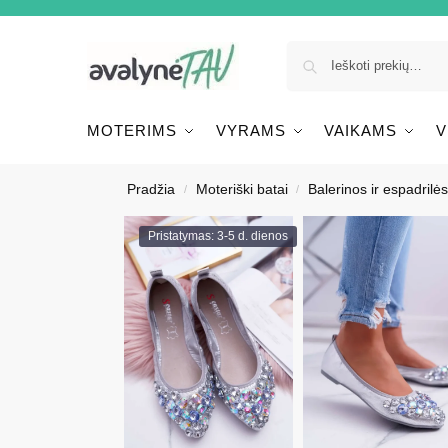
MOTERIMS
VYRAMS
VAIKAMS
V
Pradžia
Moteriški batai
Balerinos ir espadrilės
/
/
Pristatymas: 3-5 d. dienos