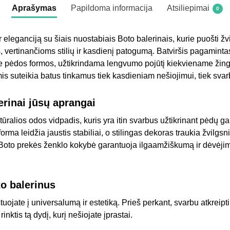
Aprašymas
Papildoma informacija
Atsiliepimai
0
ir eleganciją su šiais nuostabiais Boto balerinais, kurie puošti 
 vertinančioms stilių ir kasdienį patogumą. Batviršis pagamint
prie pėdos formos, užtikrindama lengvumo pojūtį kiekviename žing
is suteikia batus tinkamus tiek kasdieniam nešiojimui, tiek sv
lerinai jūsų aprangai
atūralios odos vidpadis, kuris yra itin svarbus užtikrinant pėdų 
rma leidžia jaustis stabiliai, o stilingas dekoras traukia žvilgsni
. Boto prekės ženklo kokybė garantuoja ilgaamžiškumą ir dėvėji
to balerinus
tuojate į universalumą ir estetiką. Prieš perkant, svarbu atkreipt
nktis tą dydį, kurį nešiojate įprastai.