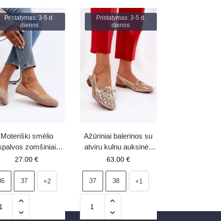
Pristatymas: 3-5 d.
Pristatymas: 3-5 d.
dienos
dienos
Moteriški smėlio
Ažūriniai balerinos su
spalvos zomšiniai
atviru kulnu auksinės
balerinai Lasota
Navinnia
27.00
€
63.00
€
36
37
37
38
+2
+1