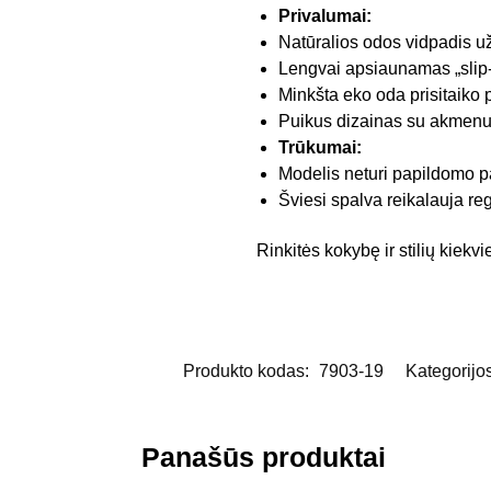
Privalumai:
Natūralios odos vidpadis u
Lengvai apsiaunamas „slip-
Minkšta eko oda prisitaiko 
Puikus dizainas su akmenuk
Trūkumai:
Modelis neturi papildomo pa
Šviesi spalva reikalauja regu
Rinkitės kokybę ir stilių kiek
Produkto kodas:
7903-19
Kategorijo
Panašūs produktai