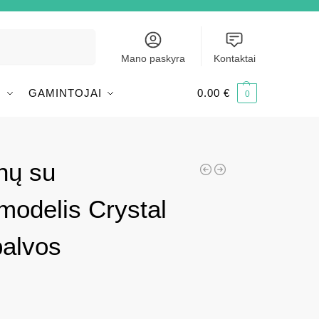
Ieškoti
Mano paskyra
Kontaktai
I
GAMINTOJAI
0.00
€
0
nų su
odelis Crystal
palvos