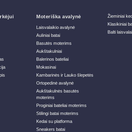
Žieminiai ke
rkėjui
Moteriška avalynė
Klasikiniai b
Laisvalaikio avalynė
Balti laisvala
Auliniai batai
Basutės moterims
Aukštakulniai
as
Balerinos bateliai
ija
Mokasinai
pis
Kambarinės ir Lauko šlepetės
Ortopedinė avalynė
Aukštakulnės basutės
moterims
Proginiai bateliai moterims
Stilingi batai moterims
Kedai su platforma
Sneakers batai