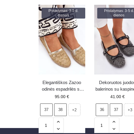
Pristatymas: 3-5 d.
Pristatymas: 3-5 d.
dienos
dienos
Elegantiškos Zazoo
Dekoruotos juodo
odinės espadrilės su
balerinos su kaspinė
plecionka, smėlio
ir dirželiu Zdivisa
95.00
€
41.00
€
spalvos
37
38
36
37
+2
+3