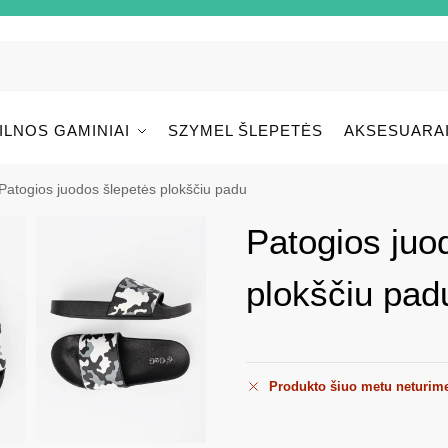
ILNOS GAMINIAI
SZYMEL ŠLEPETĖS
AKSESUARA
Patogios juodos šlepetės plokščiu padu
Patogios juo
plokščiu pad
Produkto šiuo metu neturim