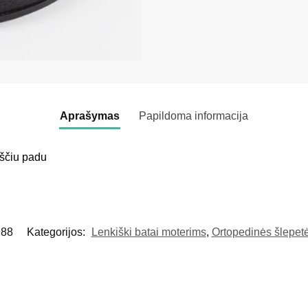
Aprašymas
Papildoma informacija
kščiu padu
988
Kategorijos:
Lenkiški batai moterims
,
Ortopedinės šlepet