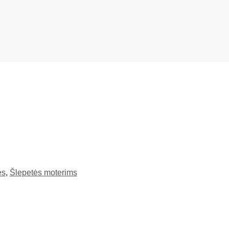
ės
,
Šlepetės moterims