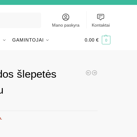
Ieškoti
Mano paskyra
Kontaktai
I
GAMINTOJAI
0.00
€
0
dos šlepetės
u
e.