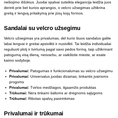
nešiojimo iššūkius. Juodai spalvai suteikta elegancija leidžia juos
derinti prie bet kurios aprangos, o velcro užsegimas užtikrina
greitą ir lengvą pritaikymą prie jūsų kojų formos.
Sandalai su velcro užsegimu
Velcro užsegimas yra privalumas, dėl kurio šiuos sandalus galite
labai lengvai ir greitai apsivilkti ir nusivilkti. Tai leidžia individualiai
reguliuoti plotį ir tvirtumą pagal savo pėdos formą, taip užtikrinant
patogumą visą dieną, nesvarbu, ar vaikštote mieste, ar esate
kaimo sodyboje.
Privalumai:
Patogumas ir funkcionalumas su velcro užsegimu
Privalumai:
Universalus juodas dizainas, tinkantis įvairioms
progoms
Privalumai:
Tvirtos medžiagos, ilgaamžis produktas
Trūkumai:
Nėra tinkami šaltoms ar drėgnoms sąlygoms
Trūkumai:
Ribotas spalvų pasirinkimas
Privalumai ir trūkumai