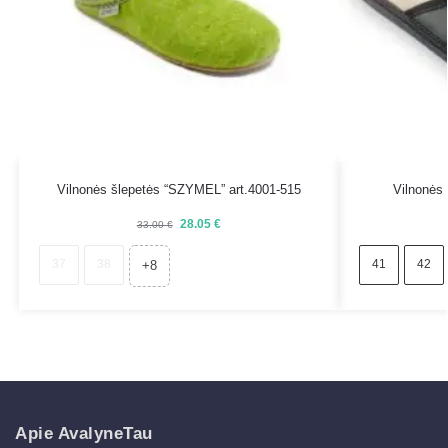
Vilnonės šlepetės “SZYMEL” art.4001-515
Vilnonės
28.05
€
33.00
€
37
38
41
42
+8
Apie AvalyneTau