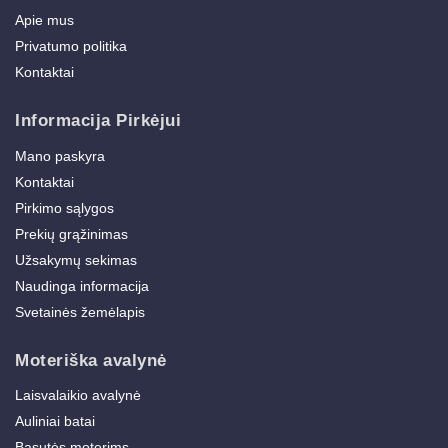
Apie mus
Privatumo politika
Kontaktai
Informacija Pirkėjui
Mano paskyra
Kontaktai
Pirkimo sąlygos
Prekių grąžinimas
Užsakymų sekimas
Naudinga informacija
Svetainės žemėlapis
Moteriška avalynė
Laisvalaikio avalynė
Auliniai batai
Basutės moterims