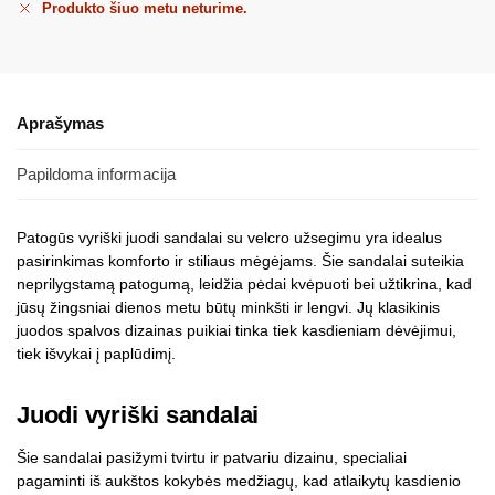
Produkto šiuo metu neturime.
Aprašymas
Papildoma informacija
Patogūs vyriški juodi sandalai su velcro užsegimu yra idealus
pasirinkimas komforto ir stiliaus mėgėjams. Šie sandalai suteikia
neprilygstamą patogumą, leidžia pėdai kvėpuoti bei užtikrina, kad
jūsų žingsniai dienos metu būtų minkšti ir lengvi. Jų klasikinis
juodos spalvos dizainas puikiai tinka tiek kasdieniam dėvėjimui,
tiek išvykai į paplūdimį.
Juodi vyriški sandalai
Šie sandalai pasižymi tvirtu ir patvariu dizainu, specialiai
pagaminti iš aukštos kokybės medžiagų, kad atlaikytų kasdienio