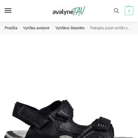
0
Pradžia
Vyriška avalynė
Vyriškos šlepetės
Patogūs juodi vyriški sandalai su velcro užtrauktukais
/
/
/