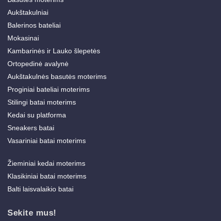
Aukštakulniai
Balerinos bateliai
Mokasinai
Kambarinės ir Lauko šlepetės
Ortopedinė avalynė
Aukštakulnės basutės moterims
Proginiai bateliai moterims
Stilingi batai moterims
Kedai su platforma
Sneakers batai
Vasariniai batai moterims
Žieminiai kedai moterims
Klasikiniai batai moterims
Balti laisvalaikio batai
Sekite mus!