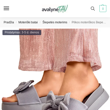
0
Pradžia
Moteriški batai
Šlepetės moterims
Pilkos moteriškos šlepetės su lanku ant storo pado
/
/
/
Pristatymas: 3-5 d. dienos