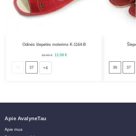
Odinės šlepetės moterims K-1164-B
Šlep
11.50
€
15.00
€
36
37
36
37
+4
Apie AvalyneTau
Apie mus