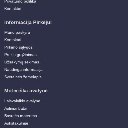
Privatumo politika
Kontaktai
Informacija Pirkėjui
Mano paskyra
Kontaktai
Pirkimo sąlygos
Prekių grąžinimas
Užsakymų sekimas
Naudinga informacija
Svetainės žemėlapis
Moteriška avalynė
Laisvalaikio avalynė
Auliniai batai
Basutės moterims
Aukštakulniai