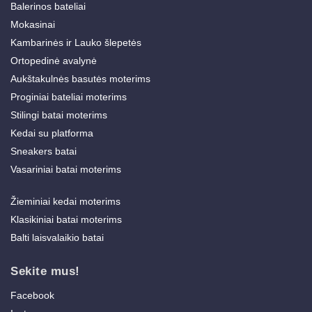
Balerinos bateliai
Mokasinai
Kambarinės ir Lauko šlepetės
Ortopedinė avalynė
Aukštakulnės basutės moterims
Proginiai bateliai moterims
Stilingi batai moterims
Kedai su platforma
Sneakers batai
Vasariniai batai moterims
Žieminiai kedai moterims
Klasikiniai batai moterims
Balti laisvalaikio batai
Sekite mus!
Facebook