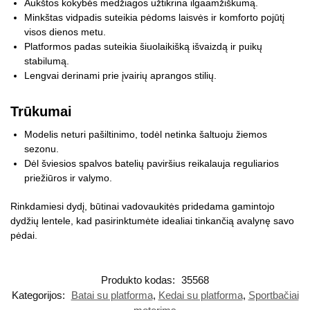
Aukštos kokybės medžiagos užtikrina ilgaamžiškumą.
Minkštas vidpadis suteikia pėdoms laisvės ir komforto pojūtį
visos dienos metu.
Platformos padas suteikia šiuolaikišką išvaizdą ir puikų
stabilumą.
Lengvai derinami prie įvairių aprangos stilių.
Trūkumai
Modelis neturi pašiltinimo, todėl netinka šaltuoju žiemos
sezonu.
Dėl šviesios spalvos batelių paviršius reikalauja reguliarios
priežiūros ir valymo.
Rinkdamiesi dydį, būtinai vadovaukitės pridedama gamintojo
dydžių lentele, kad pasirinktumėte idealiai tinkančią avalynę savo
pėdai.
Produkto kodas:
35568
Kategorijos:
Batai su platforma
,
Kedai su platforma
,
Sportbačiai