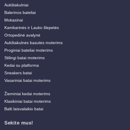
Aukštakulniai
Balerinos bateliai
Mokasinai
Kambarinės ir Lauko šlepetės
Ortopedinė avalynė
Aukštakulnės basutės moterims
Proginiai bateliai moterims
Stilingi batai moterims
Kedai su platforma
Sneakers batai
Vasariniai batai moterims
Žieminiai kedai moterims
Klasikiniai batai moterims
Balti laisvalaikio batai
Sekite mus!