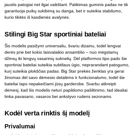
jaustis patogiai net ilgai vaikštant. Patikimas guminis padas ne tik
garantuoja puikų sukibimą su danga, bet ir suteikia stabilumo,
kurio tikitės iš kasdienės avalynės.
Stilingi Big Star sportiniai bateliai
Šis modelis pasižymi universaliu, švariu dizainu, todėl lengvai
derės prie bet kokio laisvalaikio ansamblio – nuo mėgstamų
džinsų iki lengvų vasarinių suknelių. Dėl platformos tipo pado šie
sportiniai bateliai suteikia subtilaus ūgio, neprarandant patogumo,
kurį suteikia plokščias padas. Big Star prekės ženklas yra gerai
žinomas dėl savo dėmesio detalėms ir funkcionalumo, todėl šie
bateliai taps nepakeičiami jūsų garderobe. Svarbu atkreipti
dėmesį, kad šis modelis neturi papildomo pašiltinimo, tad idealiai
tinka pavasario, vasaros bei ankstyvo rudens sezonams.
Kodėl verta rinktis šį modelį
Privalumai