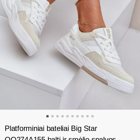
Platforminiai bateliai Big Star
OO274A155 balti ir smėlio spalvos