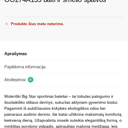
Produkto šiuo metu neturime.
Aprašymas
Papildoma informacija
Atsiliepimai
0
Moteriški Big Star sportiniai bateliai – tai tobulas patogumo ir
šiuolaikiško stiliaus derinys, sukurtas aktyviam gyvenimo būdui.
Pagaminti iš aukščiausios kokybės ekologiškos odos bei
patvaraus audinio derinio, šie batai užtikrina maksimalų komfortą
kiekvieną dieną. Užapvalinta noselė suteikia elegantišką formą, o
minkštas porolono vidpadis, aptrauktas malonia medžiaga, leis