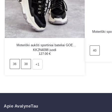
Moteriški spor
Moteriški aukšti sportiniai bateliai GOE
KK2N4098 juodi
40
127.00
€
36
38
+1
Apie AvalyneTau