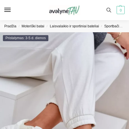
0
Pradžia
Moteriški batai
Laisvalaikio ir sportiniai bateliai
Sportbačiai moterims
/
/
/
Pristatymas: 3-5 d. dienos