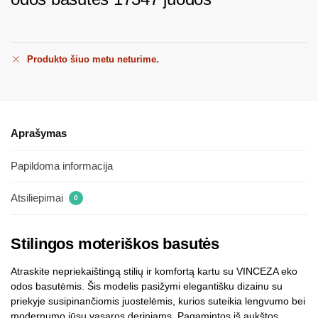
Produkto šiuo metu neturime.
Aprašymas
Papildoma informacija
Atsiliepimai
0
Stilingos moteriškos basutės
Atraskite nepriekaištingą stilių ir komfortą kartu su VINCEZA eko
odos basutėmis. Šis modelis pasižymi elegantišku dizainu su
priekyje susipinančiomis juostelėmis, kurios suteikia lengvumo bei
modernumo jūsų vasaros deriniams. Pagamintos iš aukštos