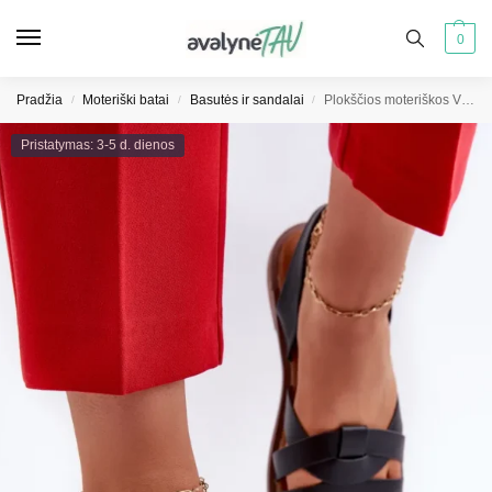
0
Pradžia
Moteriški batai
Basutės ir sandalai
Plokščios moteriškos VINCEZA eko odos basutės 17347 juodos
/
/
/
Pristatymas: 3-5 d. dienos