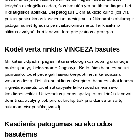
kokybės ekologiškos odos, šios basutės yra ne tik madingos, bet
ir draugiškos aplinkai. Dėl patogaus 1 cm aukščio kulno, jos yra
puikus pasirinkimas kasdieniam nešiojimui, užtikrinant stabilumą ir
patogumą net ilgiausių pasivaikščiojimų metu. Tai klasikinio
stiliaus avalynė, kuri lengvai dera prie įvairios aprangos.
Kodėl verta rinktis VINCEZA basutes
Minkštas vidpadis, pagamintas iš ekologiškos odos, garantuoja
malonų potyrį kiekviename žingsnyje. Be to, šios basutės neturi
pamušalo, todėl pėda gali laisvai kvėpuoti net ir karščiausią
vasaros dieną. Dėl slip-on stiliaus užsegimo, basutes labai lengva
ir greita apsiauti, todėl sutaupysite laiko ruošdamiesi savo
kasdienei veiklai. Universalus juodas spalvų tonas leidžia lengvai
derinti šią avalynę tiek prie suknelių, tiek prie džinsų ar šortų,
sukuriant visapusišką įvaizdį.
Kasdienis patogumas su eko odos
basutėmis