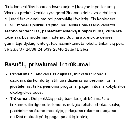
Rinkdamiesi šias basutes investuojate į kokybę ir patikinumą.
Vinceza prekės ženklas yra gerai žinomas dėl savo gebėjimo
sujungti funkcionalumą bei patrauklią išvaizdą. Šis konkretus
17347 modelis puikiai atspindi naujausias pavasario/vasaros
sezono tendencijas, pabrėžiant estetiką ir paprastumą, kurie yra
tokie svarbūs moderniai moteriai. Būtinai atkreipkite dėmesį į
gamintojo dydžių lentelę, kad išsirinktumėte tobulai tinkančią porą:
36-23,5/37-24/38-24,5/39-25/40-25,5/41-26cm.
Basučių privalumai ir trūkumai
Privalumai:
Lengvas užsidėjimas, minkštas vidpadis
užtikrinantis komfortą, stilingas dizainas su perpinamomis
juostelėmis, tinka įvairioms progoms, pagamintos iš kokybiškos
ekologiškos odos.
Trūkumai:
Dėl plokščių padų basutės gali būti mažiau
tinkamos itin ilgoms kelionėms nelygiu reljefu, ribotas spalvų
pasirinkimas šiame modelyje, pirkėjams rekomenduojama
atidžiai matuoti pėdą pagal pateiktą lentelę.