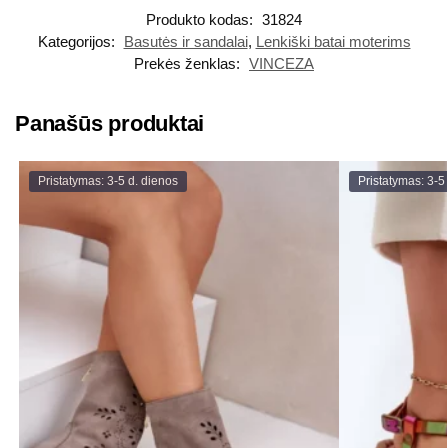
Produkto kodas:
31824
Kategorijos:
Basutės ir sandalai
,
Lenkiški batai moterims
Prekės ženklas:
VINCEZA
Panašūs produktai
Pristatymas: 3-5 d. dienos
Pristatymas: 3-5