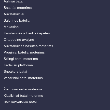
Auliniai batai
Basutės moterims
Aukštakulniai
Balerinos bateliai
Mokasinai
Kambarinės ir Lauko šlepetės
Ortopedinė avalynė
Aukštakulnės basutės moterims
Proginiai bateliai moterims
Stilingi batai moterims
Kedai su platforma
Sneakers batai
Vasariniai batai moterims
Žieminiai kedai moterims
Klasikiniai batai moterims
Balti laisvalaikio batai