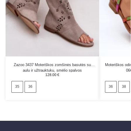
Zazoo 3437 Moteriškos zomšinės basutės su
Moteriškos odi
aulu ir užtrauktuku, smėlio spalvos
06
128.00
€
35
36
36
38