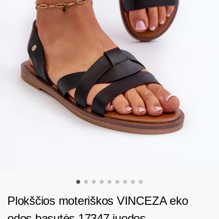
Plokščios moteriškos VINCEZA eko
odos basutės 17347 juodos