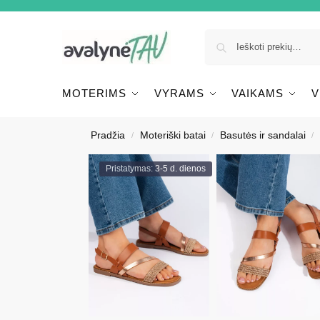
MOTERIMS
VYRAMS
VAIKAMS
V
Pradžia
Moteriški batai
Basutės ir sandalai
/
/
/
Pristatymas: 3-5 d. dienos