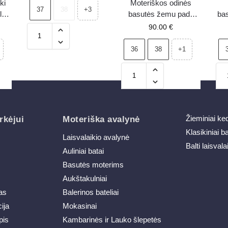
ki
Moteriškos odinės
37
38
+3
lnu
basutės žemu padu
ba
dos
Maciejka 06635-39
90.00
€
įvairiaspalvės
36
38
+1
Žieminiai ke
rkėjui
Moteriška avalynė
Klasikiniai b
Laisvalaikio avalynė
Balti laisvala
Auliniai batai
Basutės moterims
Aukštakulniai
as
Balerinos bateliai
ija
Mokasinai
pis
Kambarinės ir Lauko šlepetės