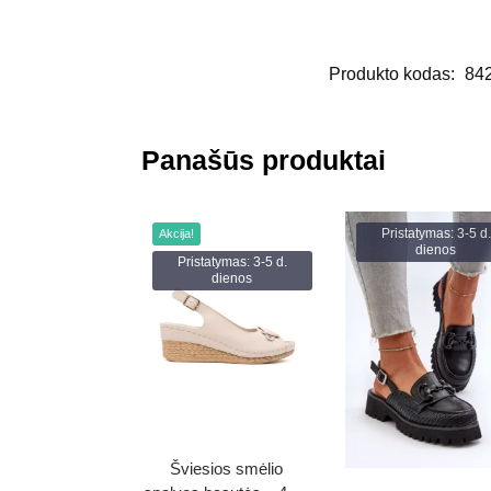
Produkto kodas:
84
Panašūs produktai
Pristatymas: 3-5 d.
Akcija!
dienos
Pristatymas: 3-5 d.
dienos
Šviesios smėlio