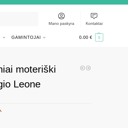
Ieškoti
Mano paskyra
Kontaktai
I
GAMINTOJAI
0.00
€
0
niai moteriški
gio Leone
e.