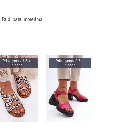
,
Rudi batai moterims
Pristatymas: 3-5 d.
Pristatymas: 3-5 d.
dienos
dienos