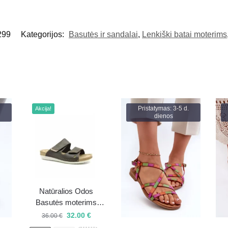
299
Kategorijos:
Basutės ir sandalai
,
Lenkiški batai moterims
Pristatymas: 3-5 d.
Akcija!
dienos
Natūralios Odos
Basutės moterims
“Inblu” 158D170
32.00
€
36.00
€