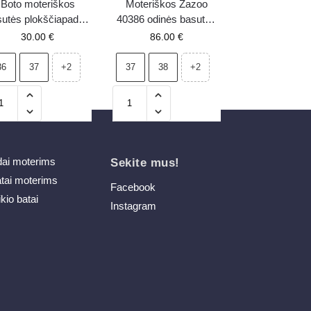
Boto moteriškos
Moteriškos Zazoo
sutės plokščiapadės
40386 odinės basutės
su auksinėmis
ant kulno, fuksijos
30.00
€
86.00
€
kniedėmis Zanira
spalvos
baltos-juodos
36
37
37
38
+2
+2
dai moterims
Sekite mus!
atai moterims
Facebook
ikio batai
Instagram