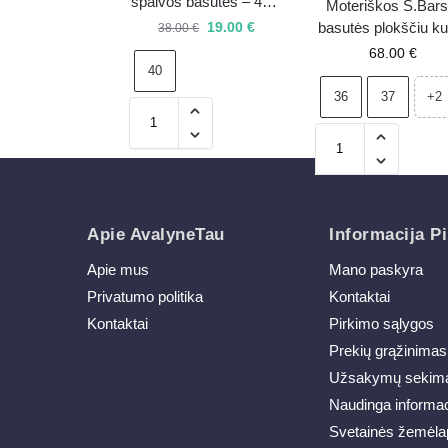
spalvos basutės – 40 –
Moteriškos S.Bars
išpardavimas
19.00
€
basutės plokščiu ku
38.00
€
su dekoracija, juo
68.00
€
40
spalvos, modelis
MR38-656
36
37
+2
Apie AvalyneTau
Informacija Pi
Apie mus
Mano paskyra
Privatumo politika
Kontaktai
Kontaktai
Pirkimo sąlygos
Prekių grąžinimas
Užsakymų sekim
Naudinga informac
Svetainės žemėla