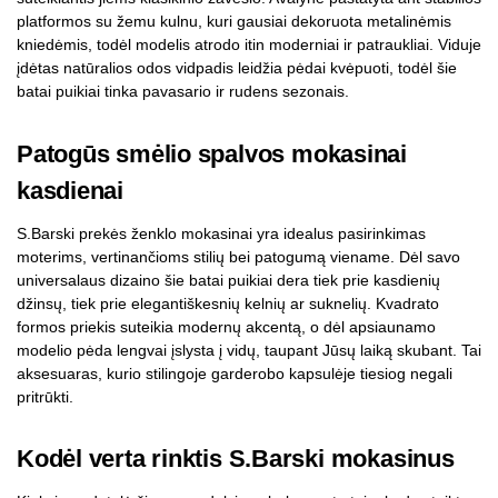
platformos su žemu kulnu, kuri gausiai dekoruota metalinėmis
kniedėmis, todėl modelis atrodo itin moderniai ir patraukliai. Viduje
įdėtas natūralios odos vidpadis leidžia pėdai kvėpuoti, todėl šie
batai puikiai tinka pavasario ir rudens sezonais.
Patogūs smėlio spalvos mokasinai
kasdienai
S.Barski prekės ženklo mokasinai yra idealus pasirinkimas
moterims, vertinančioms stilių bei patogumą viename. Dėl savo
universalaus dizaino šie batai puikiai dera tiek prie kasdienių
džinsų, tiek prie elegantiškesnių kelnių ar suknelių. Kvadrato
formos priekis suteikia modernų akcentą, o dėl apsiaunamo
modelio pėda lengvai įslysta į vidų, taupant Jūsų laiką skubant. Tai
aksesuaras, kurio stilingoje garderobo kapsulėje tiesiog negali
pritrūkti.
Kodėl verta rinktis S.Barski mokasinus