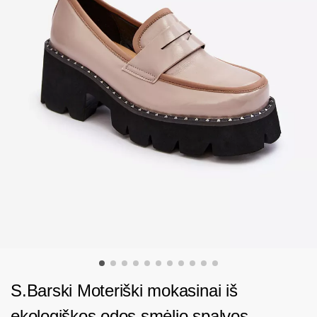
S.Barski Moteriški mokasinai iš
ekologiškos odos smėlio spalvos