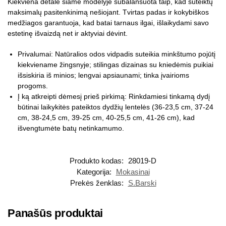
Kiekviena detalė šiame modelyje subalansuota taip, kad suteiktų
maksimalų pasitenkinimą nešiojant. Tvirtas padas ir kokybiškos
medžiagos garantuoja, kad batai tarnaus ilgai, išlaikydami savo
estetinę išvaizdą net ir aktyviai dėvint.
Privalumai: Natūralios odos vidpadis suteikia minkštumo pojūtį
kiekviename žingsnyje; stilingas dizainas su kniedėmis puikiai
išsiskiria iš minios; lengvai apsiaunami; tinka įvairioms
progoms.
Į ką atkreipti dėmesį prieš pirkimą: Rinkdamiesi tinkamą dydį
būtinai laikykitės pateiktos dydžių lentelės (36-23,5 cm, 37-24
cm, 38-24,5 cm, 39-25 cm, 40-25,5 cm, 41-26 cm), kad
išvengtumėte batų netinkamumo.
Produkto kodas:
28019-D
Kategorija:
Mokasinai
Prekės ženklas:
S.Barski
Panašūs produktai