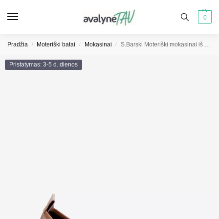
0
Pradžia
Moteriški batai
Mokasinai
S.Barski Moteriški mokasinai iš ekologiškos odos smėlio spalvos
/
/
/
Pristatymas: 3-5 d. dienos