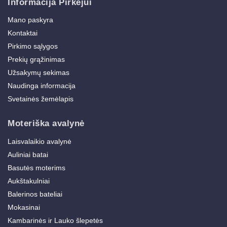
Informacija Pirkėjui
Mano paskyra
Kontaktai
Pirkimo sąlygos
Prekių grąžinimas
Užsakymų sekimas
Naudinga informacija
Svetainės žemėlapis
Moteriška avalynė
Laisvalaikio avalynė
Auliniai batai
Basutės moterims
Aukštakulniai
Balerinos bateliai
Mokasinai
Kambarinės ir Lauko šlepetės