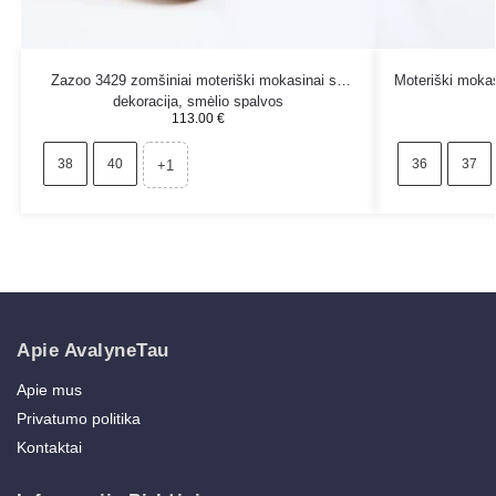
Zazoo 3429 zomšiniai moteriški mokasinai su
Moteriški mokas
dekoracija, smėlio spalvos
113.00
€
38
40
36
37
+1
Apie AvalyneTau
Apie mus
Privatumo politika
Kontaktai