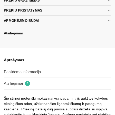
PREKIŲ GRĄŽINIMAS
PREKIŲ PRISTATYMAS
APMOKĖJIMO BŪDAI
Atsiliepimai
Aprašymas
Papildoma informacija
Atsiliepimai
0
Šie stilingi moteriški mokasinai yra pagaminti iš aukštos kokybės
ekologiškos odos, užtikrinančios ilgaamžiškumą ir patogumą
kasdienai. Priekinę batelių dalį puošia subtilus dirželis su išpjova,
suteikiantis jiems klasikinio žavesio. Avalynė pastatyta ant stabilios