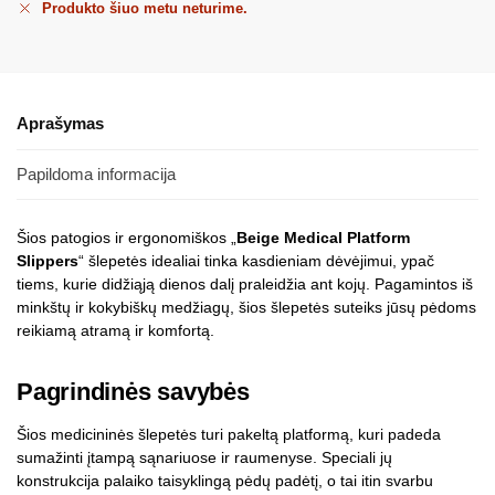
Produkto šiuo metu neturime.
Aprašymas
Papildoma informacija
Šios patogios ir ergonomiškos „
Beige Medical Platform
Slippers
“ šlepetės idealiai tinka kasdieniam dėvėjimui, ypač
tiems, kurie didžiąją dienos dalį praleidžia ant kojų. Pagamintos iš
minkštų ir kokybiškų medžiagų, šios šlepetės suteiks jūsų pėdoms
reikiamą atramą ir komfortą.
Pagrindinės savybės
Šios medicininės šlepetės turi pakeltą platformą, kuri padeda
sumažinti įtampą sąnariuose ir raumenyse. Speciali jų
konstrukcija palaiko taisyklingą pėdų padėtį, o tai itin svarbu