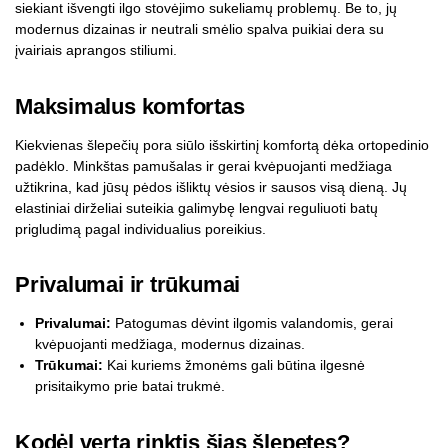
siekiant išvengti ilgo stovėjimo sukeliamų problemų. Be to, jų
modernus dizainas ir neutrali smėlio spalva puikiai dera su
įvairiais aprangos stiliumi.
Maksimalus komfortas
Kiekvienas šlepečių pora siūlo išskirtinį komfortą dėka ortopedinio
padėklo. Minkštas pamušalas ir gerai kvėpuojanti medžiaga
užtikrina, kad jūsų pėdos išliktų vėsios ir sausos visą dieną. Jų
elastiniai dirželiai suteikia galimybę lengvai reguliuoti batų
prigludimą pagal individualius poreikius.
Privalumai ir trūkumai
Privalumai:
Patogumas dėvint ilgomis valandomis, gerai
kvėpuojanti medžiaga, modernus dizainas.
Trūkumai:
Kai kuriems žmonėms gali būtina ilgesnė
prisitaikymo prie batai trukmė.
Kodėl verta rinktis šias šlepetes?