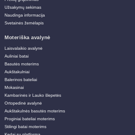
Užsakymų sekimas
Naudinga informacija
Svetainės žemėlapis
Moteriška avalynė
Laisvalaikio avalynė
Auliniai batai
Basutės moterims
Aukštakulniai
Balerinos bateliai
Mokasinai
Kambarinės ir Lauko šlepetės
Ortopedinė avalynė
Aukštakulnės basutės moterims
Proginiai bateliai moterims
Stilingi batai moterims
Kedai su platforma