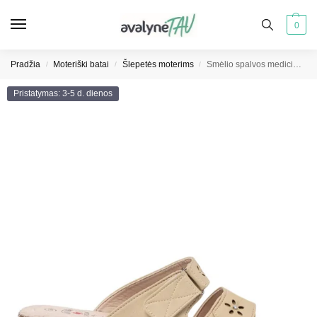
0
Pradžia
Moteriški batai
Šlepetės moterims
Smėlio spalvos medicininės šlepetės ant platformų
/
/
/
Pristatymas: 3-5 d. dienos