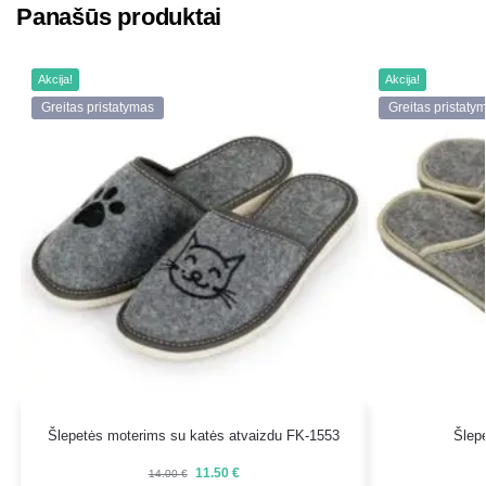
Panašūs produktai
Akcija!
Akcija!
Greitas pristatymas
Greitas pristaty
Šlepetės moterims su katės atvaizdu FK-1553
Šlep
11.50
€
14.00
€