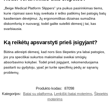
„Beige Medical Platform Slippers“ yra puikus pasirinkimas tiems,
kurie rūpinasi savo kojų sveikata ir ieško patikimų bei patogių batų
kasdieniam dėvėjimui. Jų ergonomiškas dizainas sumažina
diskomfortą ir nuovargį, todėl galite sutelkti dėmesį į tai, kas
svarbiausia.
Ką reikėtų apsvarstyti prieš įsigyjant?
Būtina atkreipti dėmesį, kad nors šios šlepetės yra labai patogios,
jos yra speciškai sukurtos maksimaliai sveikai smūgių
absorbavimo kokybei. Todėl prieš įsigyjant, rekomenduojama
pasitarti su gydytoju, ypač jei turite specifinių pėdų ar sąnarių
problemų.
Produkto kodas:
87098
Kategorijos:
Batai su platforma
,
Lenkiški batai moterims
,
Šlepetės
moterims