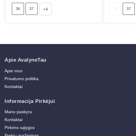
36
37
36
37
+4
Apie AvalyneTau
Apie mus
Privatumo politika
Kontaktai
Informacija Pirkėjui
Mano paskyra
Kontaktai
Pirkimo sąlygos
Prekių grąžinimas