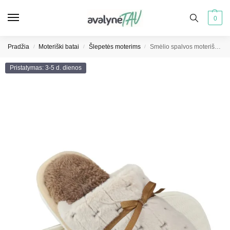
0
Pradžia
Moteriški batai
Šlepetės moterims
Smėlio spalvos moteriškos šlepetės
/
/
/
Pristatymas: 3-5 d. dienos