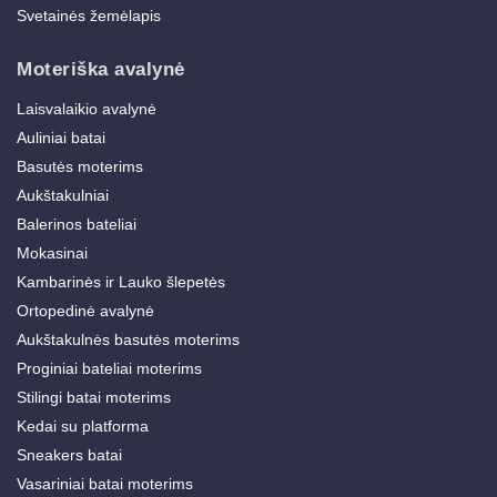
Svetainės žemėlapis
Moteriška avalynė
Laisvalaikio avalynė
Auliniai batai
Basutės moterims
Aukštakulniai
Balerinos bateliai
Mokasinai
Kambarinės ir Lauko šlepetės
Ortopedinė avalynė
Aukštakulnės basutės moterims
Proginiai bateliai moterims
Stilingi batai moterims
Kedai su platforma
Sneakers batai
Vasariniai batai moterims