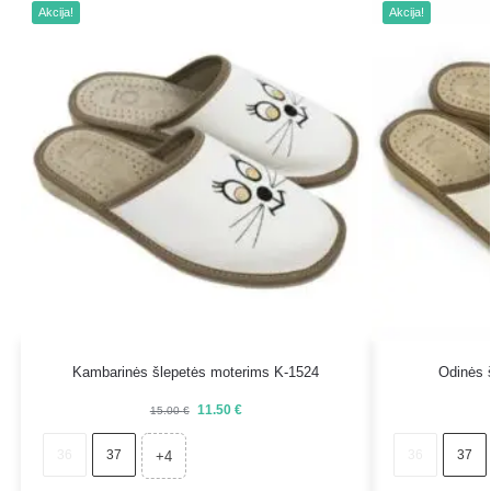
Akcija!
Akcija!
Kambarinės šlepetės moterims K-1524
Odinės 
11.50
€
15.00
€
36
37
36
37
+4