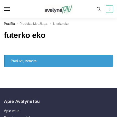
0
Pradžia
Produkto Medžiaga:
futerko eko
/
/
futerko eko
Produktų nerasta.
Apie AvalyneTau
Apie mus