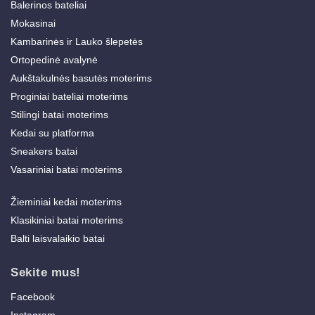
Balerinos bateliai
Mokasinai
Kambarinės ir Lauko šlepetės
Ortopedinė avalynė
Aukštakulnės basutės moterims
Proginiai bateliai moterims
Stilingi batai moterims
Kedai su platforma
Sneakers batai
Vasariniai batai moterims
Žieminiai kedai moterims
Klasikiniai batai moterims
Balti laisvalaikio batai
Sekite mus!
Facebook