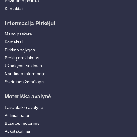
Privatumo politika
Kontaktai
Informacija Pirkėjui
Mano paskyra
Kontaktai
Pirkimo sąlygos
Prekių grąžinimas
Užsakymų sekimas
Naudinga informacija
Svetainės žemėlapis
Moteriška avalynė
Laisvalaikio avalynė
Auliniai batai
Basutės moterims
Aukštakulniai