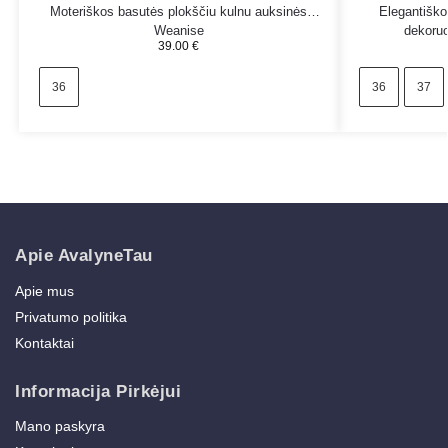
Moteriškos basutės plokščiu kulnu auksinės
Elegantišk
Weanise
dekoruo
39.00
€
36
36
37
Apie AvalyneTau
Apie mus
Privatumo politika
Kontaktai
Informacija Pirkėjui
Mano paskyra