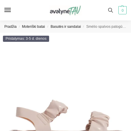
0
Pradžia
Moteriški batai
Basutės ir sandalai
Smėlio spalvos patogūs moteriški sandalai
/
/
/
Pristatymas: 3-5 d. dienos