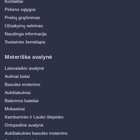
Kontaktai
Pirkimo sąlygos
Prekių grąžinimas
Užsakymų sekimas
Naudinga informacija
Svetainės žemėlapis
Moteriška avalynė
Laisvalaikio avalynė
Auliniai batai
Basutės moterims
Aukštakulniai
Balerinos bateliai
Mokasinai
Kambarinės ir Lauko šlepetės
Ortopedinė avalynė
Aukštakulnės basutės moterims