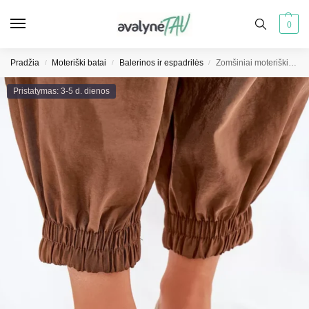
0
Pradžia
Moteriški batai
Balerinos ir espadrilės
Zomšiniai moteriški balerinos batai Big Star RR274082 smėlio spalvos
/
/
/
Pristatymas: 3-5 d. dienos