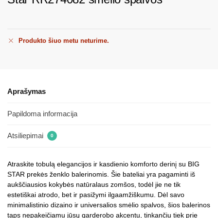
Produkto šiuo metu neturime.
Aprašymas
Papildoma informacija
Atsiliepimai
0
Atraskite tobulą elegancijos ir kasdienio komforto derinį su BIG
STAR prekės ženklo balerinomis. Šie bateliai yra pagaminti iš
aukščiausios kokybės natūralaus zomšos, todėl jie ne tik
estetiškai atrodo, bet ir pasižymi ilgaamžiškumu. Dėl savo
minimalistinio dizaino ir universalios smėlio spalvos, šios balerinos
taps nepakeičiamu jūsų garderobo akcentu, tinkančiu tiek prie