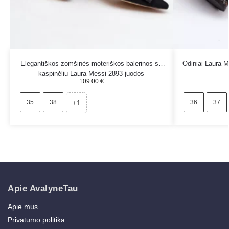
Elegantiškos zomšinės moteriškos balerinos su
Odiniai Laura M
kaspinėliu Laura Messi 2893 juodos
109.00
€
35
38
36
37
+1
Apie AvalyneTau
Apie mus
Privatumo politika