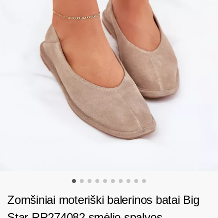
Zomšiniai moteriški balerinos batai Big
Star RR274082 smėlio spalvos