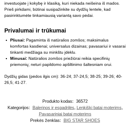
investuojate į kokybę ir klasiką, kuri niekada neišeina iš mados.
Prieš pirkdami, būtinai susipažinkite su dydžių lentele, kad
pasirinktumėte tinkamiausią variantą savo pėdai.
Privalumai ir trūkumai
Pliusai:
Pagaminta iš natūralios zomšos; maksimalus
komfortas kasdienai; universalus dizainas; pavasariui ir vasarai
tinkanti medžiaga su minkštu įdėklu.
Minusai:
Natūralios zomšos priežiūrai reikia specifinių
priemonių; neturi papildomo apšiltinimo šaltesniam orui.
Dydžių gidas (pėdos ilgis cm): 36-24; 37-24,5; 38-25; 39-26; 40-
26,5; 41-27.
Produkto kodas:
36572
Kategorijos:
Balerinos ir espadrilės
,
Lenkiški batai moterims
,
Pavasariniai batai moterims
Prekės ženklas:
BIG STAR SHOES