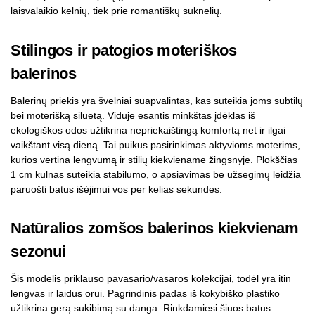
laisvalaikio kelnių, tiek prie romantiškų suknelių.
Stilingos ir patogios moteriškos
balerinos
Balerinų priekis yra švelniai suapvalintas, kas suteikia joms subtilų
bei moterišką siluetą. Viduje esantis minkštas įdėklas iš
ekologiškos odos užtikrina nepriekaištingą komfortą net ir ilgai
vaikštant visą dieną. Tai puikus pasirinkimas aktyvioms moterims,
kurios vertina lengvumą ir stilių kiekviename žingsnyje. Plokščias
1 cm kulnas suteikia stabilumo, o apsiavimas be užsegimų leidžia
paruošti batus išėjimui vos per kelias sekundes.
Natūralios zomšos balerinos kiekvienam
sezonui
Šis modelis priklauso pavasario/vasaros kolekcijai, todėl yra itin
lengvas ir laidus orui. Pagrindinis padas iš kokybiško plastiko
užtikrina gerą sukibimą su danga. Rinkdamiesi šiuos batus