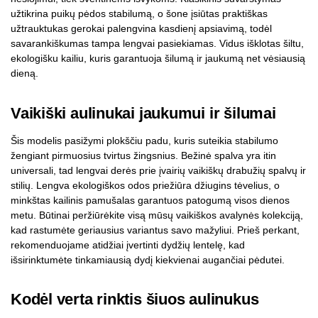
užtikrina puikų pėdos stabilumą, o šone įsiūtas praktiškas
užtrauktukas gerokai palengvina kasdienį apsiavimą, todėl
savarankiškumas tampa lengvai pasiekiamas. Vidus išklotas šiltu,
ekologišku kailiu, kuris garantuoja šilumą ir jaukumą net vėsiausią
dieną.
Vaikiški aulinukai jaukumui ir šilumai
Šis modelis pasižymi plokščiu padu, kuris suteikia stabilumo
žengiant pirmuosius tvirtus žingsnius. Bežinė spalva yra itin
universali, tad lengvai derės prie įvairių vaikiškų drabužių spalvų ir
stilių. Lengva ekologiškos odos priežiūra džiugins tėvelius, o
minkštas kailinis pamušalas garantuos patogumą visos dienos
metu. Būtinai peržiūrėkite visą mūsų vaikiškos avalynės kolekciją,
kad rastumėte geriausius variantus savo mažyliui. Prieš perkant,
rekomenduojame atidžiai įvertinti dydžių lentelę, kad
išsirinktumėte tinkamiausią dydį kiekvienai augančiai pėdutei.
Kodėl verta rinktis šiuos aulinukus