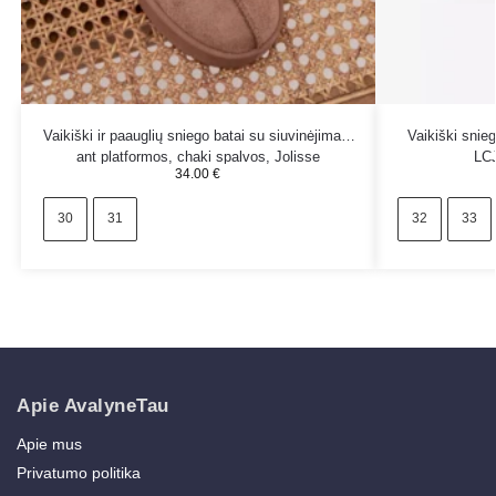
Vaikiški ir paauglių sniego batai su siuvinėjimais
Vaikiški snie
ant platformos, chaki spalvos, Jolisse
LC
34.00
€
30
31
32
33
Apie AvalyneTau
Apie mus
Privatumo politika