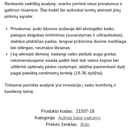
Renkantis vaikišką avalynę, svarbu įvertinti visus privalumus ir
galimus niuansus. Štai kodėl šie aulinukai turėtų atsirasti jūsų
pirkinių sąraše:
Privalumai: puiki šilumos izoliacija dėl ekologiško kailio,
patogus dvigubas tvirtinimas (suvarstymas ir užtrauktukas),
stabilus plokščias padas, lengvai prižiūrima išorinė medžiaga
bei stilingas, neutralus dizainas.
Į ką atkreipti dėmesį: kadangi vaiko pėdutė auga greitai,
rekomenduojame visada palikti šiek tiek vietos kojinei bei
užtikrinti optimalų pėdos vystymąsi, atidžiai pasirenkant dydį
pagal pateiktą centimetrų lentelę (19-36 dydžiai).
Tinkamai parinkta avalynė yra investicija į vaiko komfortą ir
kasdienę laimę.
Produkto kodas:
21937-18
Kategorija:
Auliniai batai vaikams
Prekės ženklas:
Boto