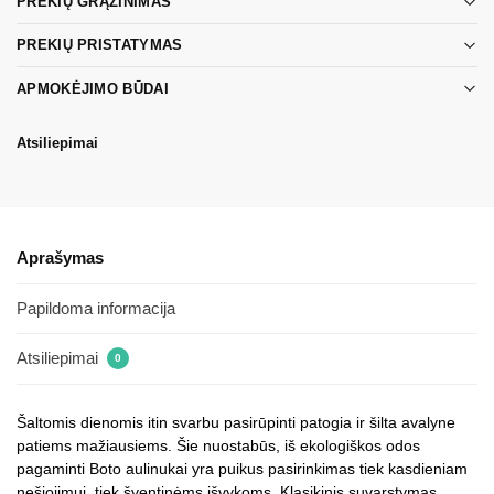
PREKIŲ GRĄŽINIMAS
PREKIŲ PRISTATYMAS
APMOKĖJIMO BŪDAI
Atsiliepimai
Aprašymas
Papildoma informacija
Atsiliepimai
0
Šaltomis dienomis itin svarbu pasirūpinti patogia ir šilta avalyne
patiems mažiausiems. Šie nuostabūs, iš ekologiškos odos
pagaminti Boto aulinukai yra puikus pasirinkimas tiek kasdieniam
nešiojimui, tiek šventinėms išvykoms. Klasikinis suvarstymas