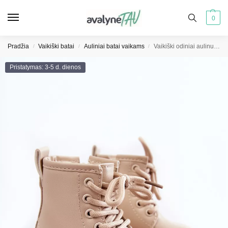
0
Pradžia
Vaikiški batai
Auliniai batai vaikams
Vaikiški odiniai aulinukai su užtrauktuku smėlio spalvos Omua
/
/
/
Pristatymas: 3-5 d. dienos