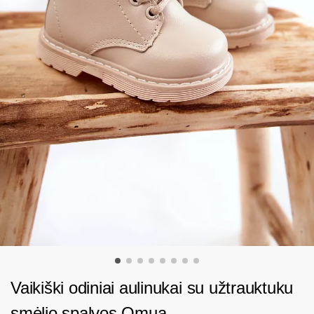
Vaikiški odiniai aulinukai su užtrauktuku
smėlio spalvos Omua