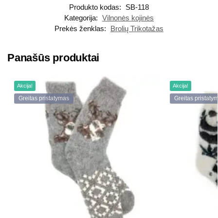
Produkto kodas:
SB-118
Kategorija:
Vilnonės kojinės
Prekės ženklas:
Brolių Trikotažas
Panašūs produktai
Akcija!
Akcija!
Greitas pristatymas
Greitas pristaty