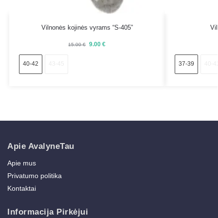
Vilnonės kojinės vyrams “S-405”
Vi
9.00
€
15.00
€
40-42
43-45
37-39
40-4
Apie AvalyneTau
Apie mus
Privatumo politika
Kontaktai
Informacija Pirkėjui