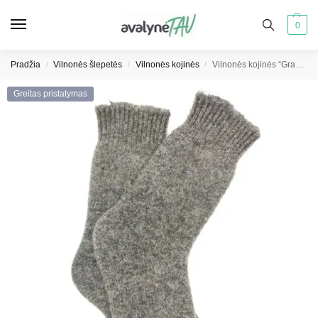
0
Pradžia
Vilnonės šlepetės
Vilnonės kojinės
Vilnonės kojinės “Graphite”
/
/
/
Greitas pristatymas