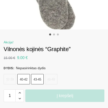
Akcija!
Vilnonės kojinės “Graphite”
9.00
€
15.00
€
Nepasirinktas dydis
DYDIS
:
37-39
40-42
43-45
46-48
Į krepšelį