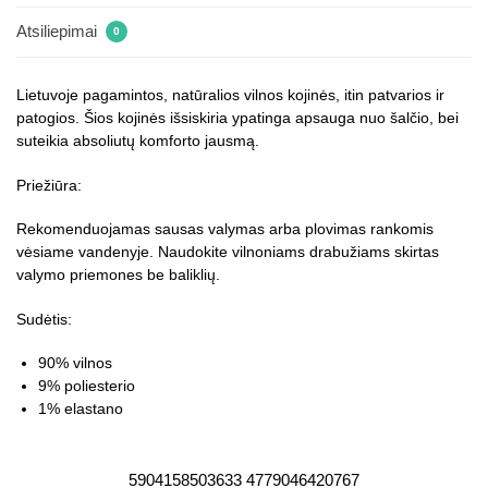
Atsiliepimai
0
Lietuvoje pagamintos, natūralios vilnos kojinės, itin patvarios ir
patogios. Šios kojinės išsiskiria ypatinga apsauga nuo šalčio, bei
suteikia absoliutų komforto jausmą.
Priežiūra:
Rekomenduojamas sausas valymas arba plovimas rankomis
vėsiame vandenyje. Naudokite vilnoniams drabužiams skirtas
valymo priemones be baliklių.
Sudėtis:
90% vilnos
9% poliesterio
1% elastano
5904158503633 4779046420767