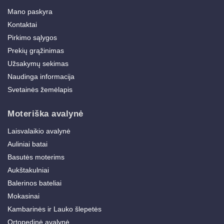
Mano paskyra
Kontaktai
Pirkimo sąlygos
Prekių grąžinimas
Užsakymų sekimas
Naudinga informacija
Svetainės žemėlapis
Moteriška avalynė
Laisvalaikio avalynė
Auliniai batai
Basutės moterims
Aukštakulniai
Balerinos bateliai
Mokasinai
Kambarinės ir Lauko šlepetės
Ortopedinė avalynė