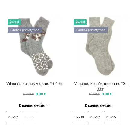
Akcija!
Akcija!
Greitas pristatymas
Greitas pristatymas
Vilnonės kojinės vyrams “S-405”
Vilnonės kojinės moterims “G-
383”
9.00
€
9.00
€
15.00
€
15.00
€
Daugiau dydžių
Daugiau dydžių
40-42
43-45
37-39
40-42
43-45