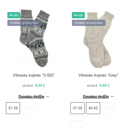
Akcija!
Akcija!
Greitas pristatymas
Greitas pristatymas
Vilnonės kojinės “S-502”
Vilnonės kojinės “Grey”
9.00
€
9.00
€
15.00
€
15.00
€
Daugiau dydžių
Daugiau dydžių
37-39
43-45
37-39
40-42
43-45
46-48