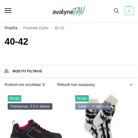
0
Pradžia
Produkto Dydis
40-42
/
/
40-42
RODYTI FILTRUS
Rodomi visi rezultatai: 9
Akcija!
Akcija!
Pristatymas: 3-5 d. dienos
Greitas pristatymas