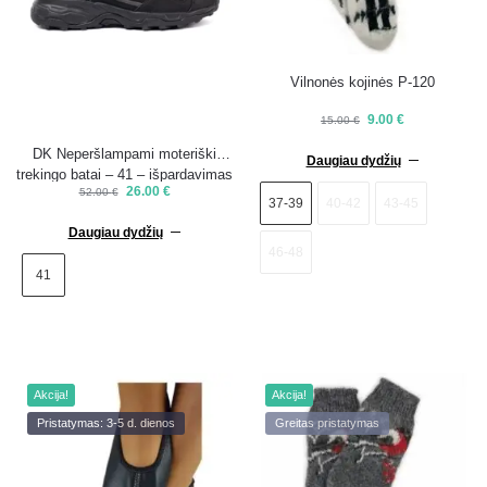
Vilnonės kojinės P-120
9.00
€
15.00
€
DK Neperšlampami moteriški
Daugiau dydžių
trekingo batai – 41 – išpardavimas
26.00
€
52.00
€
37-39
40-42
43-45
Daugiau dydžių
46-48
41
Akcija!
Akcija!
Pristatymas: 3-5 d. dienos
Greitas pristatymas