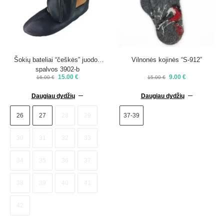
Šokių bateliai “češkės” juodos
Vilnonės kojinės “S-912”
spalvos 3902-b
15.00
€
9.00
€
16.00
€
15.00
€
Daugiau dydžių
Daugiau dydžių
26
27
28
29
37-39
30
31
32
33
34
35
36
37
38
39
40
41
42