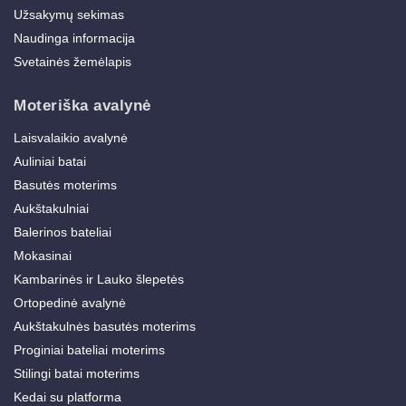
Užsakymų sekimas
Naudinga informacija
Svetainės žemėlapis
Moteriška avalynė
Laisvalaikio avalynė
Auliniai batai
Basutės moterims
Aukštakulniai
Balerinos bateliai
Mokasinai
Kambarinės ir Lauko šlepetės
Ortopedinė avalynė
Aukštakulnės basutės moterims
Proginiai bateliai moterims
Stilingi batai moterims
Kedai su platforma