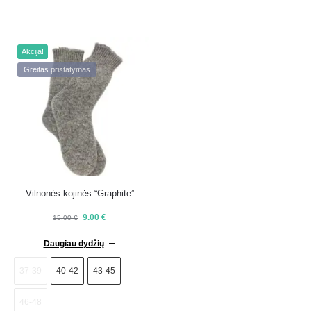
Akcija!
Greitas pristatymas
Vilnonės kojinės “Graphite”
9.00
€
15.00
€
Daugiau dydžių
37-39
40-42
43-45
46-48