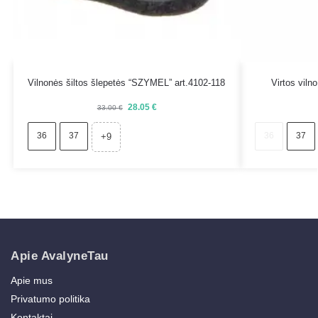
Vilnonės šiltos šlepetės “SZYMEL” art.4102-118
Virtos viln
28.05
€
33.00
€
36
37
36
37
+9
Apie AvalyneTau
Apie mus
Privatumo politika
Kontaktai