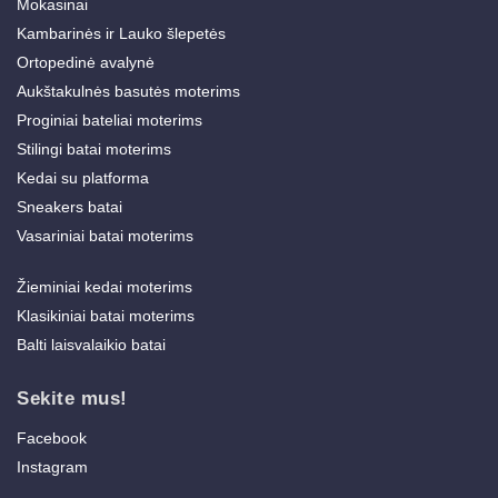
Mokasinai
Kambarinės ir Lauko šlepetės
Ortopedinė avalynė
Aukštakulnės basutės moterims
Proginiai bateliai moterims
Stilingi batai moterims
Kedai su platforma
Sneakers batai
Vasariniai batai moterims
Žieminiai kedai moterims
Klasikiniai batai moterims
Balti laisvalaikio batai
Sekite mus!
Facebook
Instagram