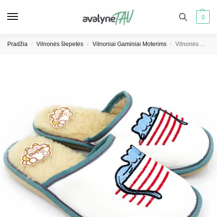
0
Pradžia
Vilnonės šlepetės
Vilnoniai Gaminiai Moterims
Vilnonės moteriškos šlepetės K-4066
/
/
/