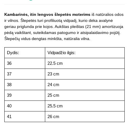
Kambarinės, itin lengvos šlepetės moterims
iš natūralios odos
ir vilnos. Šlepetės turi profiliuotą vidpadį, kurio dėka avalynė
geriau priglunda prie kojos. Aukštas pleištas (21 mm) amortizuoja
pėdą vaikštant, suteikdamas patogumo ir atsipalaidavimo pojūtį.
Šlepečių vidus dengtas minkšta, natūralia vilna.
Dydis:
Vidpadžio ilgis:
36
22.5 cm
37
23 cm
38
24 cm
39
25 cm
40
25.5 cm
41
26 cm