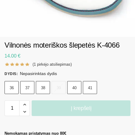
Vilnonės moteriškos šlepetės K-4066
14.00
€
(
1
pirkėjo atsiliepimas)
Nepasirinktas dydis
DYDIS
:
36
37
38
39
40
41
Į krepšelį
Nemokamas pristatymas nuo 80€