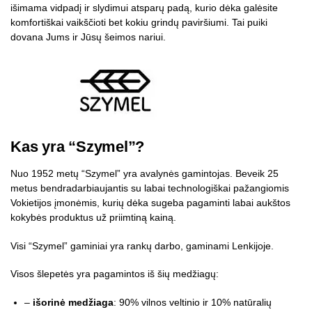
išimama vidpadį ir slydimui atsparų padą, kurio dėka galėsite
komfortiškai vaikščioti bet kokiu grindų paviršiumi. Tai puiki
dovana Jums ir Jūsų šeimos nariui.
Kas yra “Szymel”?
Nuo 1952 metų “Szymel” yra avalynės gamintojas. Beveik 25
metus bendradarbiaujantis su labai technologiškai pažangiomis
Vokietijos įmonėmis, kurių dėka sugeba pagaminti labai aukštos
kokybės produktus už priimtiną kainą.
Visi “Szymel” gaminiai yra rankų darbo, gaminami Lenkijoje.
Visos šlepetės yra pagamintos iš šių medžiagų:
–
išorinė medžiaga
: 90% vilnos veltinio ir 10% natūralių