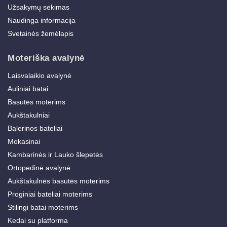
Užsakymų sekimas
Naudinga informacija
Svetainės žemėlapis
Moteriška avalynė
Laisvalaikio avalynė
Auliniai batai
Basutės moterims
Aukštakulniai
Balerinos bateliai
Mokasinai
Kambarinės ir Lauko šlepetės
Ortopedinė avalynė
Aukštakulnės basutės moterims
Proginiai bateliai moterims
Stilingi batai moterims
Kedai su platforma