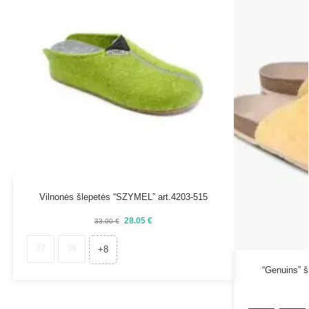
Vilnonės šlepetės “SZYMEL” art.4203-515
28.05
€
33.00
€
37
38
+8
“Genuins” š