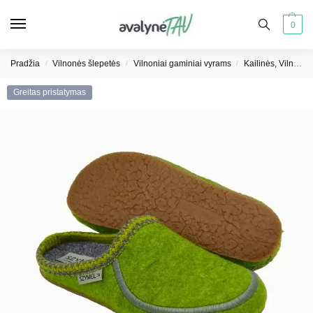
0
Pradžia
Vilnonės šlepetės
Vilnoniai gaminiai vyrams
Kailinės, Vilnonės šlepetės
/
/
/
Greitas pristatymas