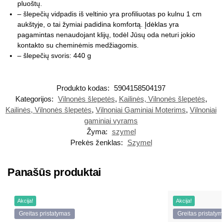
pluoštų.
– šlepečių vidpadis iš veltinio yra profiliuotas po kulnu 1 cm
aukštyje, o tai žymiai padidina komfortą. Įdėklas yra
pagamintas nenaudojant klijų, todėl Jūsų oda neturi jokio
kontakto su cheminėmis medžiagomis.
– šlepečių svoris: 440 g
Produkto kodas:
5904158504197
Kategorijos:
Vilnonės šlepetės
,
Kailinės, Vilnonės šlepetės
,
Kailinės, Vilnonės šlepetės
,
Vilnoniai Gaminiai Moterims
,
Vilnoniai
gaminiai vyrams
Žyma:
szymel
Prekės ženklas:
Szymel
Panašūs produktai
Akcija!
Akcija!
Greitas pristatymas
Greitas pristaty