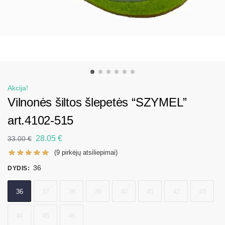
Akcija!
Vilnonės šiltos šlepetės “SZYMEL”
art.4102-515
28.05
€
33.00
€
(
9
pirkėjų atsiliepimai)
36
DYDIS
:
36
37
38
39
40
41
42
43
44
45
46