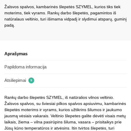
Žalsvos spalvos, kambarinės šlepetės SZYMEL, kurios tiks tiek
moterims, tiek vyrams. Rankų darbo šlepetės, pagamintos iš
natūralaus veltinio, turi išimama vidpadį ir slydimui atsparų, guminį
padą.
Aprašymas
Papildoma informacija
Atsiliepimai
9
Rankų darbo šlepetės SZYMEL, iš natūralios vilnos veltinio.
Žalsvos spalvos, su šviesiai pilkos spalvos apsiuvimu, kambarinės
šlepetės moterims ir vyrams, kurios užtikrins šilumos ir jaukumo
jausmą vėsiais vakarais. Veltinio šlepetes galite dėvėti visais metų
laikais, žiema – vilna pasirūpins šiluma, vasara – prisitaikys prie
Jūsų kūno temperatūros ir atvėsins. Itin tvirtos šlepetės, turi