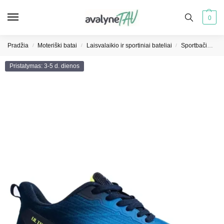
0
Pradžia
Moteriški batai
Laisvalaikio ir sportiniai bateliai
Sportbačiai moterims
/
/
/
Pristatymas: 3-5 d. dienos