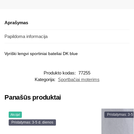
Aprašymas
Papildoma informacija
Vyriški lengvi sportiniai bateliai DK blue
Produkto kodas:
77255
Kategorija:
Sportbačiai moterims
Panašūs produktai
Pristatymas: 3-5
Akcija!
Pristatymas: 3-5 d. dienos