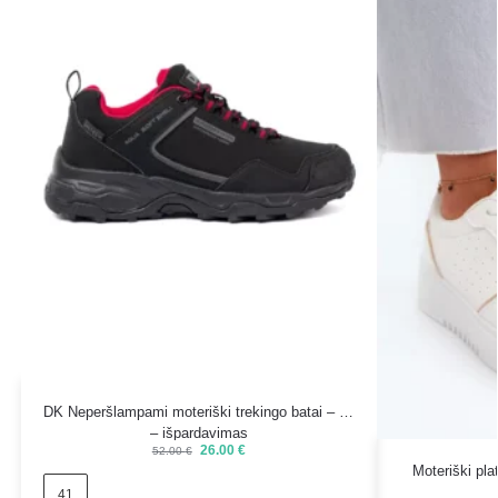
DK Neperšlampami moteriški trekingo batai – 41
– išpardavimas
26.00
€
52.00
€
Moteriški plat
41