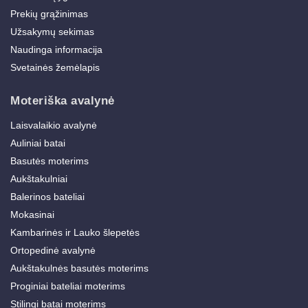
Prekių grąžinimas
Užsakymų sekimas
Naudinga informacija
Svetainės žemėlapis
Moteriška avalynė
Laisvalaikio avalynė
Auliniai batai
Basutės moterims
Aukštakulniai
Balerinos bateliai
Mokasinai
Kambarinės ir Lauko šlepetės
Ortopedinė avalynė
Aukštakulnės basutės moterims
Proginiai bateliai moterims
Stilingi batai moterims