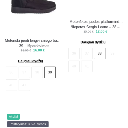
Moteriškos juodos platforminės
šlepetės Sergio Leone – 38 –
12.00
€
35.00
€
išpardavimas
Moteriški juodi lengvi sniego batai
Daugiau dydžių
– 39 – išpardavimas
16.00
€
31.00
€
36
37
38
39
Daugiau dydžių
40
41
36
37
38
39
40
41
Akcija!
Pristatymas: 3-5 d. dienos