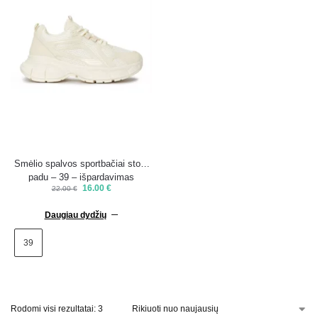
Smėlio spalvos sportbačiai storu
padu – 39 – išpardavimas
16.00
€
22.00
€
Daugiau dydžių
39
Rodomi visi rezultatai: 3