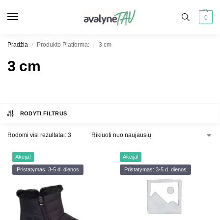
0
Pradžia
Produkto Platforma:
3 cm
/
/
3 cm
RODYTI FILTRUS
Rodomi visi rezultatai: 3
Akcija!
Akcija!
Pristatymas: 3-5 d. dienos
Pristatymas: 3-5 d. dienos