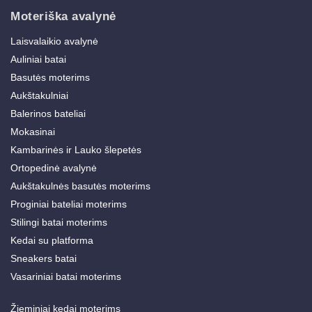
Moteriška avalynė
Laisvalaikio avalynė
Auliniai batai
Basutės moterims
Aukštakulniai
Balerinos bateliai
Mokasinai
Kambarinės ir Lauko šlepetės
Ortopedinė avalynė
Aukštakulnės basutės moterims
Proginiai bateliai moterims
Stilingi batai moterims
Kedai su platforma
Sneakers batai
Vasariniai batai moterims
Žieminiai kedai moterims