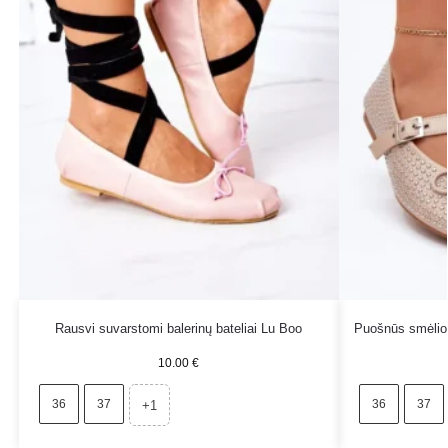
Rausvi suvarstomi balerinų bateliai Lu Boo
Puošnūs smėlio 
10.00
€
36
37
36
37
+1