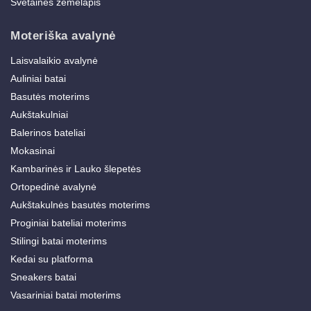
Svetainės žemėlapis
Moteriška avalynė
Laisvalaikio avalynė
Auliniai batai
Basutės moterims
Aukštakulniai
Balerinos bateliai
Mokasinai
Kambarinės ir Lauko šlepetės
Ortopedinė avalynė
Aukštakulnės basutės moterims
Proginiai bateliai moterims
Stilingi batai moterims
Kedai su platforma
Sneakers batai
Vasariniai batai moterims