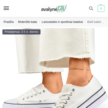
0
Pradžia
Moteriški batai
Laisvalaikio ir sportiniai bateliai
Balti bateliai ant storo pado klasikiniai balti bateliai moterims
/
/
/
Pristatymas: 3-5 d. dienos