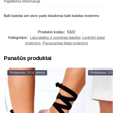
Papildoma informacija
Balti bateliai ant storo pado klasikiniai balti bateliai moterims
Produkto kodas:
5322
Kategorijos:
Laisvalaikio ir sportiniai bateliai
,
Lenkiški batai
moterims
,
Pavasariniai batai moterims
Panašūs produktai
Pristatymas: 3-5 d. dienos
Pristatymas: 3-5