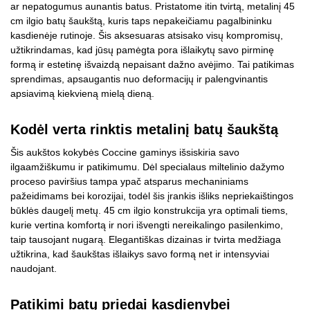
ar nepatogumus aunantis batus. Pristatome itin tvirtą, metalinį 45
cm ilgio batų šaukštą, kuris taps nepakeičiamu pagalbininku
kasdienėje rutinoje. Šis aksesuaras atsisako visų kompromisų,
užtikrindamas, kad jūsų pamėgta pora išlaikytų savo pirminę
formą ir estetinę išvaizdą nepaisant dažno avėjimo. Tai patikimas
sprendimas, apsaugantis nuo deformacijų ir palengvinantis
apsiavimą kiekvieną mielą dieną.
Kodėl verta rinktis metalinį batų šaukštą
Šis aukštos kokybės Coccine gaminys išsiskiria savo
ilgaamžiškumu ir patikimumu. Dėl specialaus miltelinio dažymo
proceso paviršius tampa ypač atsparus mechaniniams
pažeidimams bei korozijai, todėl šis įrankis išliks nepriekaištingos
būklės daugelį metų. 45 cm ilgio konstrukcija yra optimali tiems,
kurie vertina komfortą ir nori išvengti nereikalingo pasilenkimo,
taip tausojant nugarą. Elegantiškas dizainas ir tvirta medžiaga
užtikrina, kad šaukštas išlaikys savo formą net ir intensyviai
naudojant.
Patikimi batų priedai kasdienybei