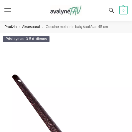
0
Pradžia
Aksesuarai
Coccine metalinis batų šaukštas 45 cm
/
/
Pristatymas: 3-5 d. dienos