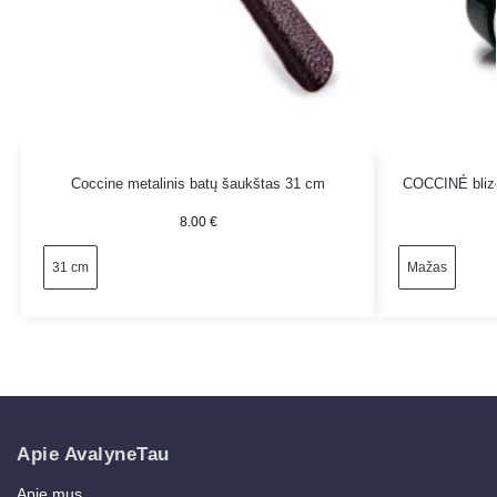
Coccine metalinis batų šaukštas 31 cm
COCCINÉ blizg
8.00
€
31 cm
Mažas
Apie AvalyneTau
Apie mus