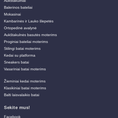
Aukštakulniai
Balerinos bateliai
Mokasinai
Kambarinės ir Lauko šlepetės
Ortopedinė avalynė
Aukštakulnės basutės moterims
Proginiai bateliai moterims
Stilingi batai moterims
Kedai su platforma
Sneakers batai
Vasariniai batai moterims
Žieminiai kedai moterims
Klasikiniai batai moterims
Balti laisvalaikio batai
Sekite mus!
Facebook