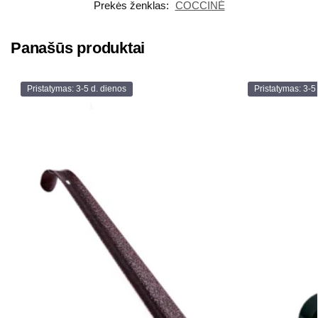
Prekės ženklas:
COCCINÉ
Panašūs produktai
Pristatymas: 3-5 d. dienos
Pristatymas: 3-5