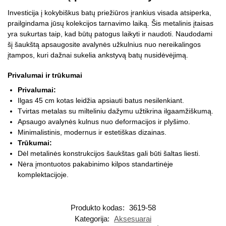
Investicija į kokybiškus batų priežiūros įrankius visada atsiperka,
prailgindama jūsų kolekcijos tarnavimo laiką. Šis metalinis įtaisas
yra sukurtas taip, kad būtų patogus laikyti ir naudoti. Naudodami
šį šaukštą apsaugosite avalynės užkulnius nuo nereikalingos
įtampos, kuri dažnai sukelia ankstyvą batų nusidėvėjimą.
Privalumai ir trūkumai
Privalumai:
Ilgas 45 cm kotas leidžia apsiauti batus nesilenkiant.
Tvirtas metalas su milteliniu dažymu užtikrina ilgaamžiškumą.
Apsaugo avalynės kulnus nuo deformacijos ir plyšimo.
Minimalistinis, modernus ir estetiškas dizainas.
Trūkumai:
Dėl metalinės konstrukcijos šaukštas gali būti šaltas liesti.
Nėra įmontuotos pakabinimo kilpos standartinėje
komplektacijoje.
Produkto kodas:
3619-58
Kategorija:
Aksesuarai