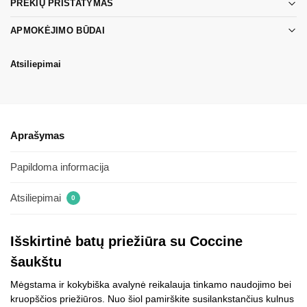
PREKIŲ PRISTATYMAS
APMOKĖJIMO BŪDAI
Atsiliepimai
Aprašymas
Papildoma informacija
Atsiliepimai
0
Išskirtinė batų priežiūra su Coccine
šaukštu
Mėgstama ir kokybiška avalynė reikalauja tinkamo naudojimo bei
kruopščios priežiūros. Nuo šiol pamirškite susilankstančius kulnus