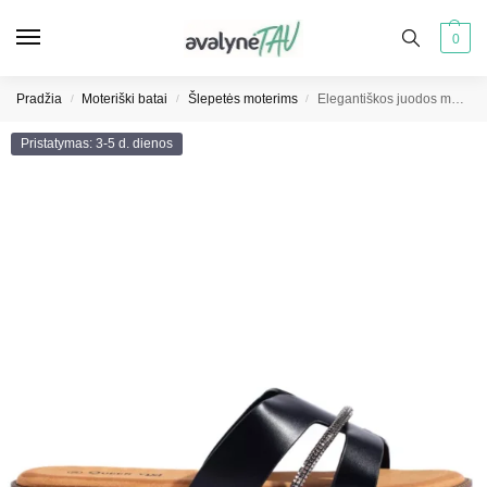
0
Pradžia
Moteriški batai
Šlepetės moterims
Elegantiškos juodos moteriškos šlepetės
/
/
/
Pristatymas: 3-5 d. dienos