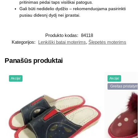
pritinimas pėdai taps visiškai patogus.
Gali būti nedidelio dydžio – rekomenduojama pasirinkti
pusiau didesnį dydį nei įprastai.
Produkto kodas:
84118
Kategorijos:
Lenkiški batai moterims
,
Šlepetės moterims
Panašūs produktai
Akcija!
Akcija!
Greitas pristaty