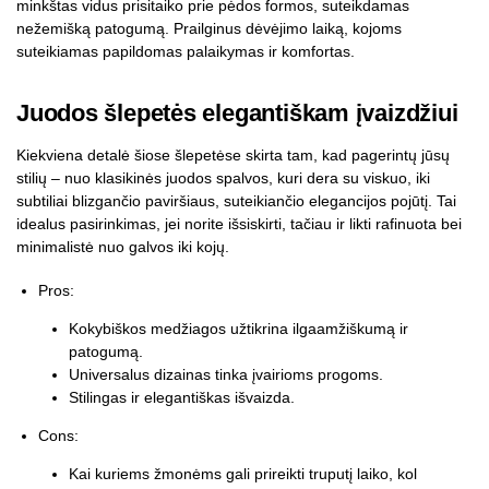
minkštas vidus prisitaiko prie pėdos formos, suteikdamas
nežemišką patogumą. Prailginus dėvėjimo laiką, kojoms
suteikiamas papildomas palaikymas ir komfortas.
Juodos šlepetės elegantiškam įvaizdžiui
Kiekviena detalė šiose šlepetėse skirta tam, kad pagerintų jūsų
stilių – nuo klasikinės juodos spalvos, kuri dera su viskuo, iki
subtiliai blizgančio paviršiaus, suteikiančio elegancijos pojūtį. Tai
idealus pasirinkimas, jei norite išsiskirti, tačiau ir likti rafinuota bei
minimalistė nuo galvos iki kojų.
Pros:
Kokybiškos medžiagos užtikrina ilgaamžiškumą ir
patogumą.
Universalus dizainas tinka įvairioms progoms.
Stilingas ir elegantiškas išvaizda.
Cons:
Kai kuriems žmonėms gali prireikti truputį laiko, kol