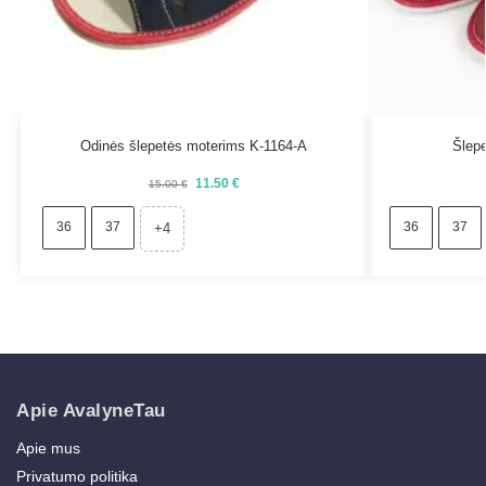
Odinės šlepetės moterims K-1164-A
Šlep
11.50
€
15.00
€
36
37
36
37
+4
Apie AvalyneTau
Apie mus
Privatumo politika