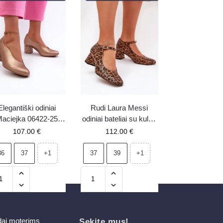
Elegantiški odiniai
Rudi Laura Messi
aciejka 06422-25
odiniai bateliai su kulnu
uksiniai bateliai su
2936
107.00
€
112.00
€
kulnu
36
37
37
39
+1
+1
dai moterims
Sekite mus!