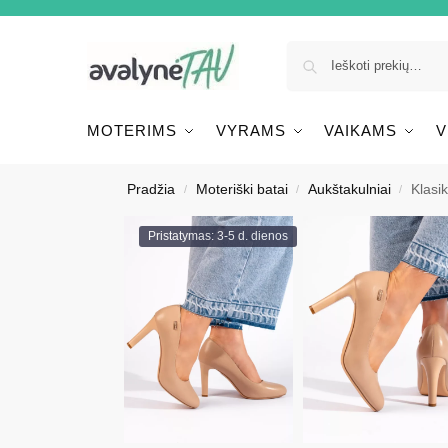
MOTERIMS
VYRAMS
VAIKAMS
V
Pradžia
Moteriški batai
Aukštakulniai
Klasi
/
/
/
Pristatymas: 3-5 d. dienos