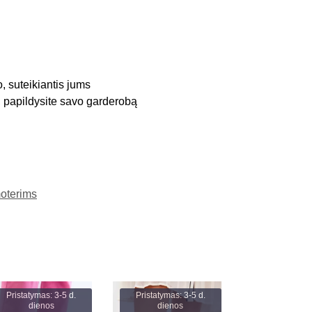
o, suteikiantis jums
, papildysite savo garderobą
moterims
Pristatymas: 3-5 d.
Pristatymas: 3-5 d.
dienos
dienos