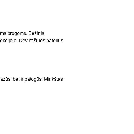
goms progoms. Bežinis
ekcijoje. Dėvint šiuos batelius
ažūs, bet ir patogūs. Minkštas