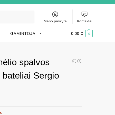
Ieškoti
Mano paskyra
Kontaktai
I
GAMINTOJAI
0.00
€
0
mėlio spalvos
 bateliai Sergio
e.