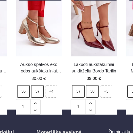
Aukso spalvos eko
Lakuoti aukštakulniai
ru
odos aukštakulniai
su dirželiu Bordo Tarilin
M
ne
Raniyah
a
30.00
€
39.00
€
36
37
37
38
+4
+3
Žieminiai ke
rkėjui
Moteriška avalynė