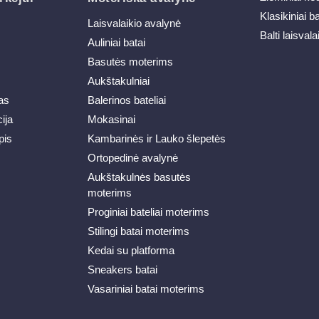
Klasikiniai b
Laisvalaikio avalynė
Balti laisvala
Auliniai batai
Basutės moterims
Aukštakulniai
as
Balerinos bateliai
ija
Mokasinai
pis
Kambarinės ir Lauko šlepetės
Ortopedinė avalynė
Aukštakulnės basutės
moterims
Proginiai bateliai moterims
Stilingi batai moterims
Kedai su platforma
Sneakers batai
Vasariniai batai moterims