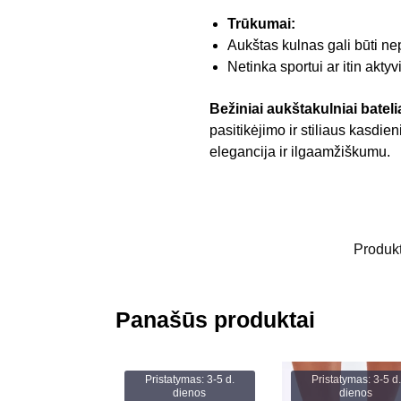
Trūkumai:
Aukštas kulnas gali būti nep
Netinka sportui ar itin aktyvi
Bežiniai aukštakulniai batel
pasitikėjimo ir stiliaus kasdi
elegancija ir ilgaamžiškumu.
Produk
Panašūs produktai
Pristatymas: 3-5 d.
Pristatymas: 3-5 d.
dienos
dienos