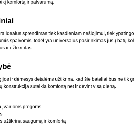
laikį komfortą ir patvarumą.
niai
 yra idealus sprendimas tiek kasdieniam nešiojimui, tiek ypatin
iomis spalvomis, todėl yra universalus pasirinkimas jūsų batų kol
 ir užtikrintas.
ybė
s ir dėmesys detalėms užtikrina, kad šie bateliai bus ne tik gr
 konstrukcija suteikia komfortą net ir dėvint visą dieną.
ka įvairioms progoms
s
s užtikrina saugumą ir komfortą