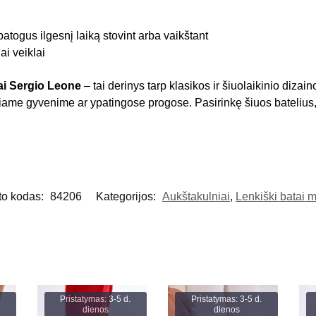
atogus ilgesnį laiką stovint arba vaikštant
ai veiklai
iai Sergio Leone
– tai derinys tarp klasikos ir šiuolaikinio dizain
eniame gyvenime ar ypatingose progose. Pasirinkę šiuos batelius
to kodas:
84206
Kategorijos:
Aukštakulniai
,
Lenkiški batai 
Pristatymas: 3-5 d.
Pristatymas: 3-5 d.
dienos
dienos