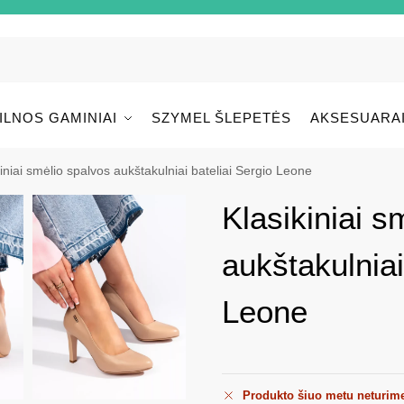
ILNOS GAMINIAI
SZYMEL ŠLEPETĖS
AKSESUARA
kiniai smėlio spalvos aukštakulniai bateliai Sergio Leone
Klasikiniai s
aukštakulniai
Leone
Produkto šiuo metu neturim