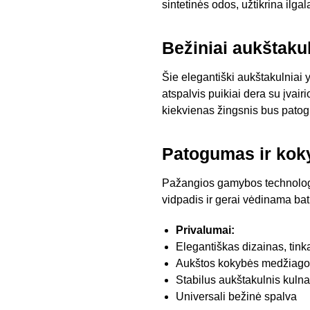
sintetinės odos, užtikrina ilga
Bežiniai aukštakul
Šie elegantiški aukštakulniai
atspalvis puikiai dera su įvair
kiekvienas žingsnis bus patogus
Patogumas ir kok
Pažangios gamybos technologijo
vidpadis ir gerai vėdinama batų
Privalumai:
Elegantiškas dizainas, tin
Aukštos kokybės medžiago
Stabilus aukštakulnis kulna
Universali bežinė spalva