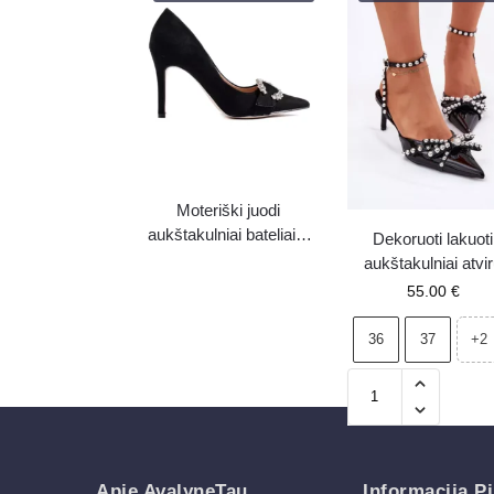
Moteriški juodi
aukštakulniai bateliai –
Dekoruoti lakuoti
39 – išpardavimas
aukštakulniai atvi
kulnu juodi Redai
55.00
€
36
37
+2
Apie AvalyneTau
Informacija Pi