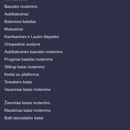
Basutės moterims
Aukštakulniai
Balerinos bateliai
Mokasinai
Kambarinės ir Lauko šlepetės
Ortopedinė avalynė
Aukštakulnės basutės moterims
Proginiai bateliai moterims
Stilingi batai moterims
Kedai su platforma
Sneakers batai
Vasariniai batai moterims
Žieminiai kedai moterims
Klasikiniai batai moterims
Balti laisvalaikio batai