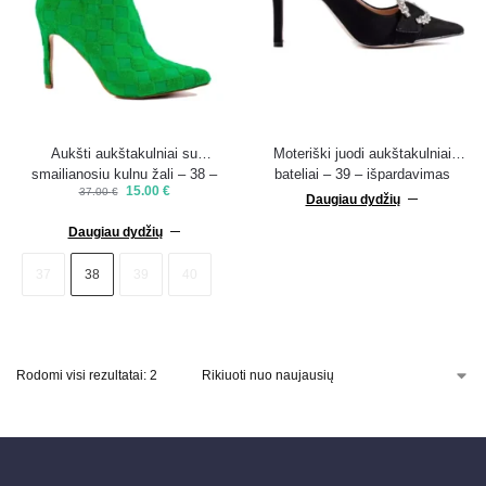
Aukšti aukštakulniai su
Moteriški juodi aukštakulniai
smailianosiu kulnu žali – 38 –
bateliai – 39 – išpardavimas
15.00
€
37.00
€
išpardavimas
Daugiau dydžių
Daugiau dydžių
37
38
39
40
Rodomi visi rezultatai: 2