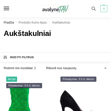
0
Pradžia
Produkto Kulno tipas:
Aukštakulniai
/
/
Aukštakulniai
RODYTI FILTRUS
Rodomi visi rezultatai: 2
Akcija!
Pristatymas: 3-5 d. dienos
Pristatymas: 3-5 d. dienos