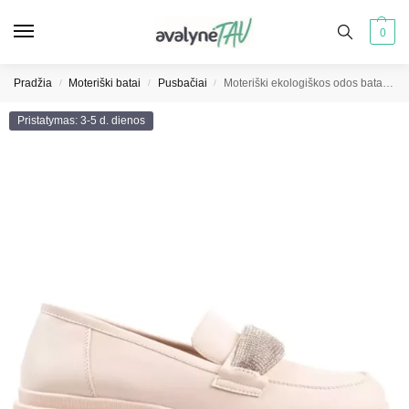
0
Pradžia
Moteriški batai
Pusbačiai
Moteriški ekologiškos odos batai beige
/
/
/
Pristatymas: 3-5 d. dienos