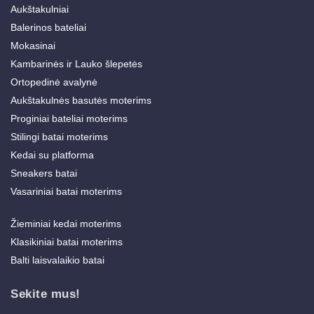
Aukštakulniai
Balerinos bateliai
Mokasinai
Kambarinės ir Lauko šlepetės
Ortopedinė avalynė
Aukštakulnės basutės moterims
Proginiai bateliai moterims
Stilingi batai moterims
Kedai su platforma
Sneakers batai
Vasariniai batai moterims
Žieminiai kedai moterims
Klasikiniai batai moterims
Balti laisvalaikio batai
Sekite mus!