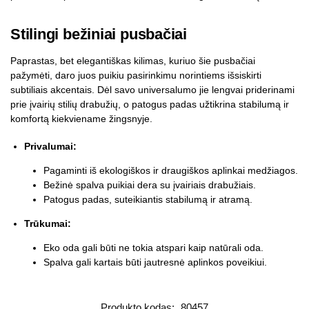
Stilingi bežiniai pusbačiai
Paprastas, bet elegantiškas kilimas, kuriuo šie pusbačiai
pažymėti, daro juos puikiu pasirinkimu norintiems išsiskirti
subtiliais akcentais. Dėl savo universalumo jie lengvai priderinami
prie įvairių stilių drabužių, o patogus padas užtikrina stabilumą ir
komfortą kiekviename žingsnyje.
Privalumai:
Pagaminti iš ekologiškos ir draugiškos aplinkai medžiagos.
Bežinė spalva puikiai dera su įvairiais drabužiais.
Patogus padas, suteikiantis stabilumą ir atramą.
Trūkumai:
Eko oda gali būti ne tokia atspari kaip natūrali oda.
Spalva gali kartais būti jautresnė aplinkos poveikiui.
Produkto kodas:
80457