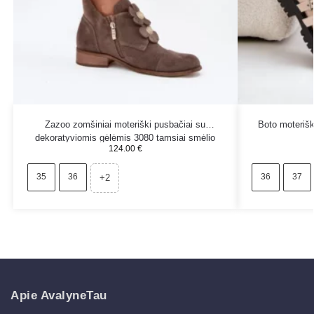
Zazoo zomšiniai moteriški pusbačiai su
Boto moteriški
dekoratyviomis gėlėmis 3080 tamsiai smėlio
124.00
€
spalvos
35
36
36
37
+2
Apie AvalyneTau