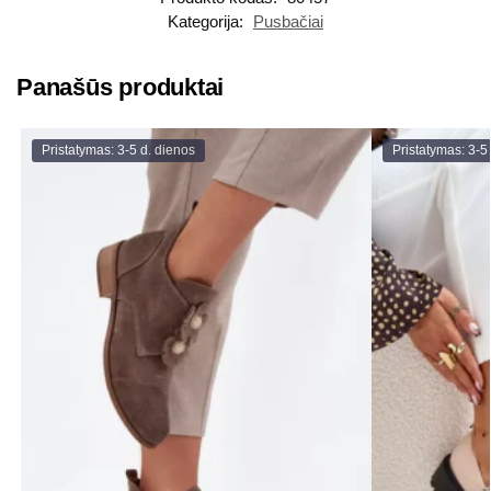
Kategorija:
Pusbačiai
Panašūs produktai
Pristatymas: 3-5 d. dienos
Pristatymas: 3-5