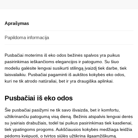
Aprašymas
Papildoma informacija
Pusbačiai moterims iš eko odos bežinės spalvos yra puikus
pasirinkimas ieškančioms elegancijos ir patogumo. Su šiuo
modeliu galėsite lengvai susikurti stilingą įvaizdį tiek darbe, tiek
laisvalaikiu. Pusbačiai pagaminti iš aukštos kokybės eko odos,
kuri ne tik atrodo natūraliai, bet ir yra draugiška aplinkai.
Pusbačiai iš eko odos
Šie pusbačiai pasižymi ne tik savo išvaizda, bet ir komfortu,
užtikrinančiu patogumą visą dieną. Bežinis atspalvis lengvai derės
su įvairiais drabužiais, todėl tai puikus pasirinkimas tiek kasdienai,
tiek ypatingoms progoms. Aukščiausios kokybės medžiaga leidžia
pėdoms kvėpuoti, o tvirtos siūlės užtikrina ilgaamžiškumą.