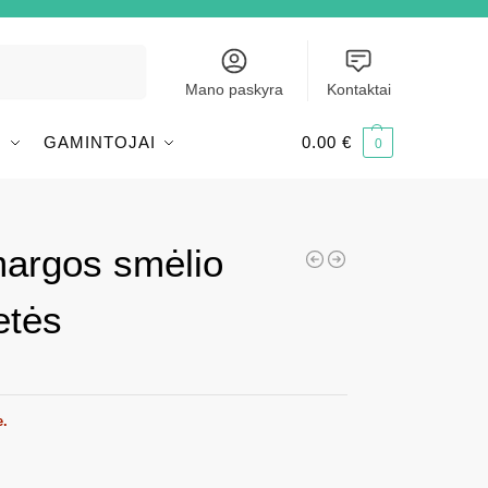
Ieškoti
Mano paskyra
Kontaktai
I
GAMINTOJAI
0.00
€
0
margos smėlio
etės
e.