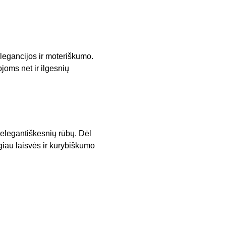
elegancijos ir moteriškumo.
joms net ir ilgesnių
ie elegantiškesnių rūbų. Dėl
giau laisvės ir kūrybiškumo