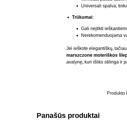
Universali spalva, tink
Trūkumai:
Gali neįtikti ieškantie
Nerekomenduojama vaik
Jei ieškote elegantiškų, tačia
marszczone moteriškos šlep
avalynę, kuri išliks stilinga i
Produkto
Panašūs produktai