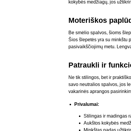
kokybės medžiagų, jos užtikrina
Moteriškos paplū
Be smėlio spalvos, šioms šlepe
Šios šlepetės yra su minkštu pa
pasivaikščiojimų metu. Lengva
Patraukli ir funkc
Ne tik stilingos, bet ir praktiš
savo neutralios spalvos, jos l
vakarinės aprangos pasirinki
Privalumai:
Stilingas ir madingas 
Aukštos kokybės medž
Minkštas padas užtikri