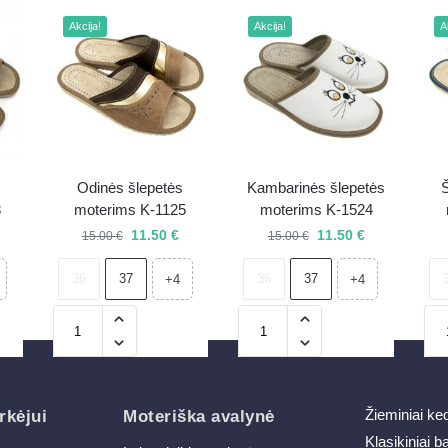
Akcija!
Akcija!
A
Odinės šlepetės
Kambarinės šlepetės
Š
8
moterims K-1125
moterims K-1524
11.50
€
11.50
€
15.00
€
15.00
€
36
37
36
37
+4
+4
Žieminiai ke
rkėjui
Moteriška avalynė
Klasikiniai b