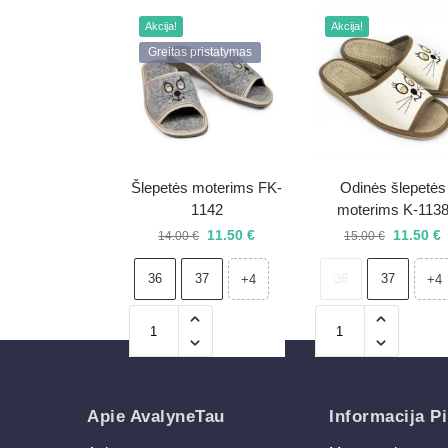
Akcija!
Akcija!
Greitas pristatymas
Šlepetės moterims FK-
Odinės šlepetės
1142
moterims K-113
11.50
€
11.50
€
14.00
€
15.00
€
36
37
36
37
+4
+4
Apie AvalyneTau
Informacija Pi