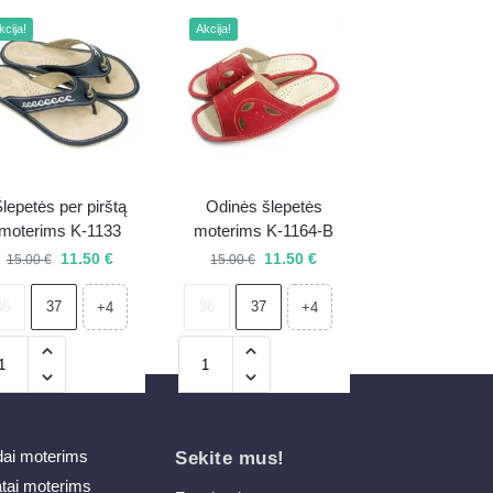
kcija!
Akcija!
lepetės per pirštą
Odinės šlepetės
moterims K-1133
moterims K-1164-B
11.50
€
11.50
€
15.00
€
15.00
€
36
37
36
37
+4
+4
dai moterims
Sekite mus!
atai moterims