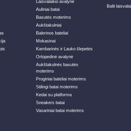
Laisvalaikio avalynė
Balti laisvala
Auliniai batai
Basutės moterims
Aukštakulniai
as
Balerinos bateliai
ija
Mokasinai
pis
Kambarinės ir Lauko šlepetės
Ortopedinė avalynė
Aukštakulnės basutės
moterims
Proginiai bateliai moterims
Stilingi batai moterims
Kedai su platforma
Sneakers batai
Vasariniai batai moterims