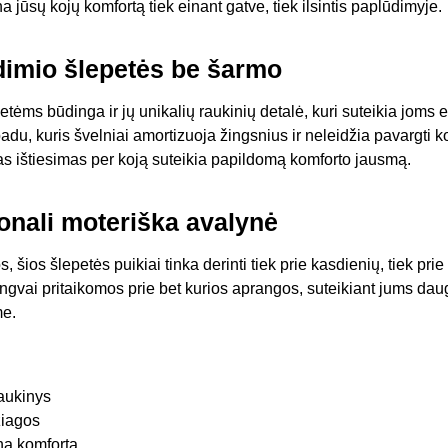
 jūsų kojų komfortą tiek einant gatve, tiek ilsintis paplūdimyje.
dimio šlepetės be šarmo
tėms būdinga ir jų unikalių raukinių detalė, kuri suteikia joms 
du, kuris švelniai amortizuoja žingsnius ir neleidžia pavargti ko
s ištiesimas per koją suteikia papildomą komforto jausmą.
ionali moteriška avalynė
kos, šios šlepetės puikiai tinka derinti tiek prie kasdienių, tiek pr
engvai pritaikomos prie bet kurios aprangos, suteikiant jums dau
me.
raukinys
iagos
na komfortą