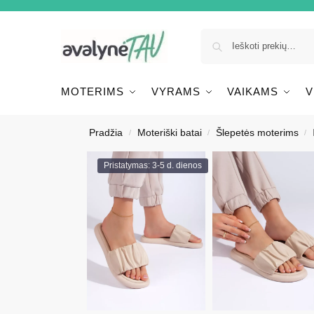
MOTERIMS
VYRAMS
VAIKAMS
V
Pradžia
Moteriški batai
Šlepetės moterims
/
/
/
Pristatymas: 3-5 d. dienos