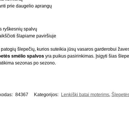
anti prie daugelio aprangų
ms ryškesnių spalvų
ščioti šlapiame paviršiuje
u patogių šlepečių, kurios suteikia jūsų vasaros garderobui žaves
etės smėlio spalvos
yra puikus pasirinkimas. Įsigyti šias šlepet
r patikima sezonas po sezono.
 kodas:
84367
Kategorijos:
Lenkiški batai moterims
,
Šlepetė