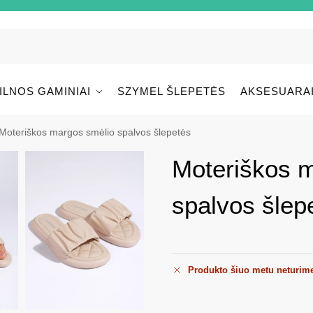
ILNOS GAMINIAI
SZYMEL ŠLEPETĖS
AKSESUARA
Moteriškos margos smėlio spalvos šlepetės
Moteriškos 
spalvos šlep
Produkto šiuo metu neturim