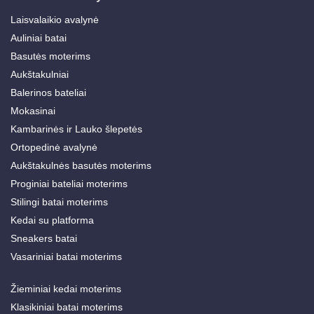
Laisvalaikio avalynė
Auliniai batai
Basutės moterims
Aukštakulniai
Balerinos bateliai
Mokasinai
Kambarinės ir Lauko šlepetės
Ortopedinė avalynė
Aukštakulnės basutės moterims
Proginiai bateliai moterims
Stilingi batai moterims
Kedai su platforma
Sneakers batai
Vasariniai batai moterims
Žieminiai kedai moterims
Klasikiniai batai moterims