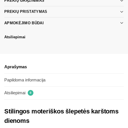
PREKIŲ GRĄŽINIMAS
PREKIŲ PRISTATYMAS
APMOKĖJIMO BŪDAI
Atsiliepimai
Aprašymas
Papildoma informacija
Atsiliepimai
0
Stilingos moteriškos šlepetės karštoms
dienoms