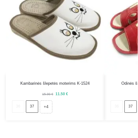
Kambarinės šlepetės moterims K-1524
Odinės š
11.50
€
15.00
€
36
37
36
37
+4