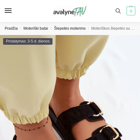
0
Pradžia
Moteriški batai
Šlepetės moterims
Moteriškos šlepetės su auksinėmis sagtimis juodos Pelorin
/
/
/
Pristatymas: 3-5 d. dienos