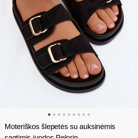
Moteriškos šlepetės su auksinėmis
sagtimis juodos Pelorin