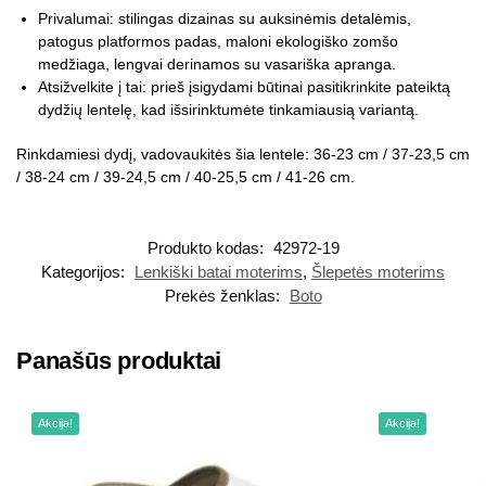
Privalumai: stilingas dizainas su auksinėmis detalėmis,
patogus platformos padas, maloni ekologiško zomšo
medžiaga, lengvai derinamos su vasariška apranga.
Atsižvelkite į tai: prieš įsigydami būtinai pasitikrinkite pateiktą
dydžių lentelę, kad išsirinktumėte tinkamiausią variantą.
Rinkdamiesi dydį, vadovaukitės šia lentele: 36-23 cm / 37-23,5 cm
/ 38-24 cm / 39-24,5 cm / 40-25,5 cm / 41-26 cm.
Produkto kodas:
42972-19
Kategorijos:
Lenkiški batai moterims
,
Šlepetės moterims
Prekės ženklas:
Boto
Panašūs produktai
Akcija!
Akcija!