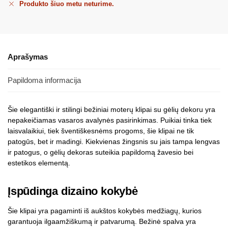
Produkto šiuo metu neturime.
Aprašymas
Papildoma informacija
Šie elegantiški ir stilingi bežiniai moterų klipai su gėlių dekoru yra
nepakeičiamas vasaros avalynės pasirinkimas. Puikiai tinka tiek
laisvalaikiui, tiek šventiškesnėms progoms, šie klipai ne tik
patogūs, bet ir madingi. Kiekvienas žingsnis su jais tampa lengvas
ir patogus, o gėlių dekoras suteikia papildomą žavesio bei
estetikos elementą.
Įspūdinga dizaino kokybė
Šie klipai yra pagaminti iš aukštos kokybės medžiagų, kurios
garantuoja ilgaamžiškumą ir patvarumą. Bežinė spalva yra