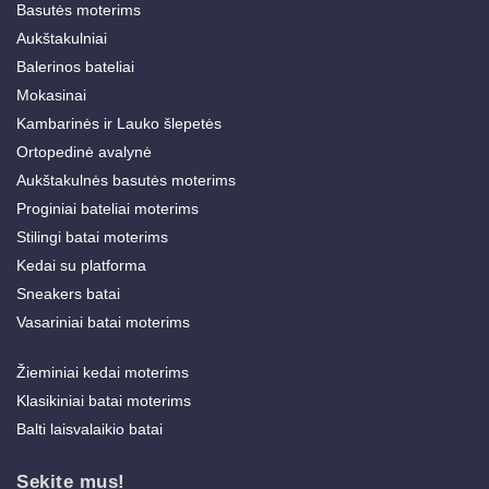
Basutės moterims
Aukštakulniai
Balerinos bateliai
Mokasinai
Kambarinės ir Lauko šlepetės
Ortopedinė avalynė
Aukštakulnės basutės moterims
Proginiai bateliai moterims
Stilingi batai moterims
Kedai su platforma
Sneakers batai
Vasariniai batai moterims
Žieminiai kedai moterims
Klasikiniai batai moterims
Balti laisvalaikio batai
Sekite mus!