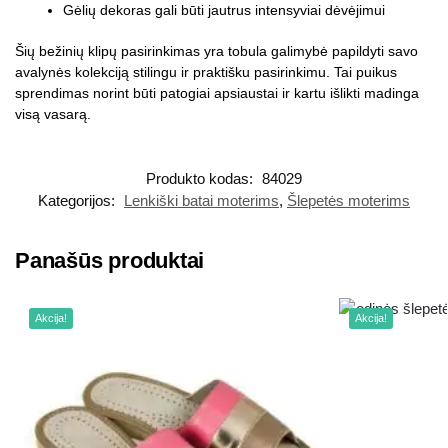
Gėlių dekoras gali būti jautrus intensyviai dėvėjimui
Šių bežinių klipų pasirinkimas yra tobula galimybė papildyti savo
avalynės kolekciją stilingu ir praktišku pasirinkimu. Tai puikus
sprendimas norint būti patogiai apsiaustai ir kartu išlikti madinga
visą vasarą.
Produkto kodas:
84029
Kategorijos:
Lenkiški batai moterims
,
Šlepetės moterims
Panašūs produktai
Akcija!
Akcija!