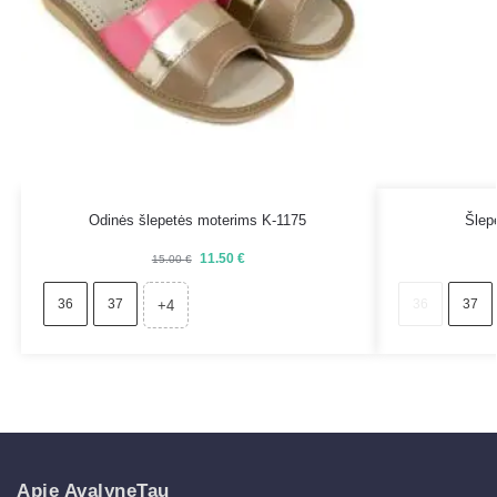
Odinės šlepetės moterims K-1175
Šlep
11.50
€
15.00
€
36
37
36
37
+4
Apie AvalyneTau