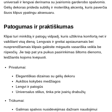
universali ir lengvai derinama su įvairiomis garderobo spalvomis.
Gėlių dekoras prideda subtilų ir moterišką akcentą, kuris paverčia
šiuos klipus ypatingu aksesuaru.
Patogumas ir praktiškumas
Klipai turi minkštą ir patogų vidpadį, kuris užtikrina komfortą net ir
vaikštant visą dieną. Lengvais ir greitai apsiaunamais bei
nusprendžiamais klipais galėsite mėgautis vasariška veikla be
rūpesčių. Jie taip pat yra puikus pasirinkimas šiltoms dienoms,
leidžiantis kojoms kvėpuoti.
Privalumai:
Elegantiškas dizainas su gėlių dekoru
Aukštos kokybės medžiagos
Lengvi ir patogūs
Universalus stilius, tinka prie įvairių drabužių
Trūkumai:
Galimas spalvos nusidėvėjimas dažnam naudojimui