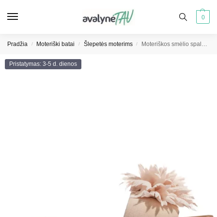
0
Pradžia
Moteriški batai
Šlepetės moterims
Moteriškos smėlio spalvos gėlėtos šlepetės
/
/
/
Pristatymas: 3-5 d. dienos