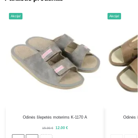
Akcija!
Akcija!
Odinės šlepetės moterims K-1170 A
Odinės 
12.00
€
15.00
€