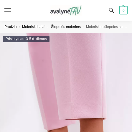
0
Pradžia
Moteriški batai
Šlepetės moterims
Moteriškos šlepetės su dirželiu ir sagtimi Zilina juodos spalvos
/
/
/
Pristatymas: 3-5 d. dienos