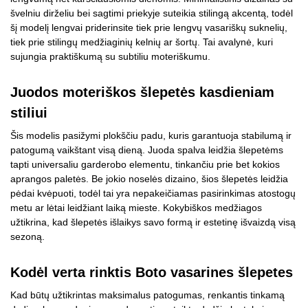
švelniu dirželiu bei sagtimi priekyje suteikia stilingą akcentą, todėl
šį modelį lengvai priderinsite tiek prie lengvų vasariškų suknelių,
tiek prie stilingų medžiaginių kelnių ar šortų. Tai avalynė, kuri
sujungia praktiškumą su subtiliu moteriškumu.
Juodos moteriškos šlepetės kasdieniam
stiliui
Šis modelis pasižymi plokščiu padu, kuris garantuoja stabilumą ir
patogumą vaikštant visą dieną. Juoda spalva leidžia šlepetėms
tapti universaliu garderobo elementu, tinkančiu prie bet kokios
aprangos paletės. Be jokio noselės dizaino, šios šlepetės leidžia
pėdai kvėpuoti, todėl tai yra nepakeičiamas pasirinkimas atostogų
metu ar lėtai leidžiant laiką mieste. Kokybiškos medžiagos
užtikrina, kad šlepetės išlaikys savo formą ir estetinę išvaizdą visą
sezoną.
Kodėl verta rinktis Boto vasarines šlepetes
Kad būtų užtikrintas maksimalus patogumas, renkantis tinkamą