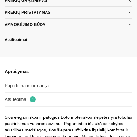
PREKIŲ GRĄŽINIMAS
PREKIŲ PRISTATYMAS
APMOKĖJIMO BŪDAI
Atsiliepimai
Aprašymas
Papildoma informacija
Atsiliepimai
0
Šios elegantiškos ir patogios Boto moteriškos šlepetės yra tobulas
pasirinkimas vasaros sezonui. Pagamintos iš aukštos kokybės
tekstilinės medžiagos, šios šlepetės užtikrina ilgalaikį komfortą ir
lengvumą net karščiausiomis dienomis. Minimalistinis dizainas su