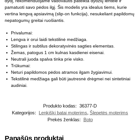
dydį, rekomenduojame vadovautis pateikta dydžių lentele ir
pamatuoti savo pėdos ilgį. Šis modelis yra idealus tiems, kurie
vertina lengvą apsiavimą (slip-on funkcija), nesukeliant papildomų
nepatogumų greitai ruošiantis.
Privalumai:
Lengva ir orui laidi tekstilinė medžiaga.
Stilingas ir subtilus dekoratyvinės sagties elementas.
Žemas, patogus 1 cm kulnas kasdienei eisenai.
Neutrali juoda spalva tinka prie visko.
Trūkumai:
Neturi papildomos pėdos atramos ilgam žygiavimui.
Tekstilinė medžiaga gali būti jautresnė drėgmei nei sintetiniai
audiniai.
Produkto kodas:
36377-D
Kategorijos:
Lenkiški batai moterims
,
Šlepetės moterims
Prekės ženklas:
Boto
Panašūs produktai