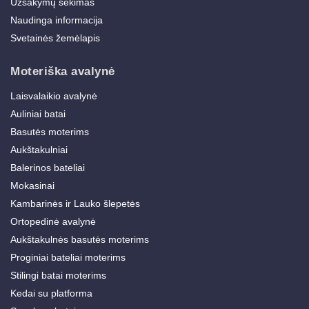
Užsakymų sekimas
Naudinga informacija
Svetainės žemėlapis
Moteriška avalynė
Laisvalaikio avalynė
Auliniai batai
Basutės moterims
Aukštakulniai
Balerinos bateliai
Mokasinai
Kambarinės ir Lauko šlepetės
Ortopedinė avalynė
Aukštakulnės basutės moterims
Proginiai bateliai moterims
Stilingi batai moterims
Kedai su platforma