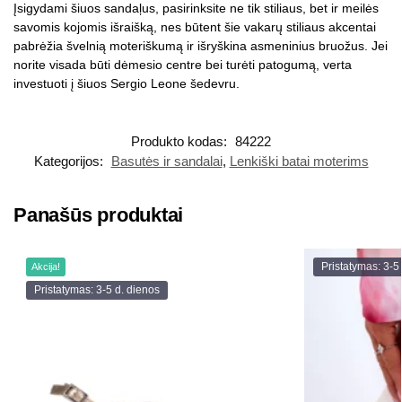
Įsigydami šiuos sandaļus, pasirinksite ne tik stiliaus, bet ir meilės
savomis kojomis išraišką, nes būtent šie vakarų stiliaus akcentai
pabrėžia švelnią moteriškumą ir išryškina asmeninius bruožus. Jei
norite visada būti dėmesio centre bei turėti patogumą, verta
investuoti į šiuos Sergio Leone šedevru.
Produkto kodas:
84222
Kategorijos:
Basutės ir sandalai
,
Lenkiški batai moterims
Panašūs produktai
Pristatymas: 3-5
Akcija!
Pristatymas: 3-5 d. dienos