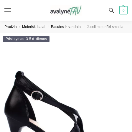
0
Pradžia
Moteriški batai
Basutės ir sandalai
Juodi moteriški smailianosiai sandalai Sergio Leone
/
/
/
Pristatymas: 3-5 d. dienos