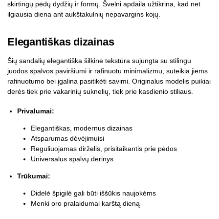
skirtingų pėdų dydžių ir formų. Švelni apdaila užtikrina, kad net
ilgiausia diena ant aukštakulnių nepavargins kojų.
Elegantiškas dizainas
Šių sandalių elegantiška šilkinė tekstūra sujungta su stilingu
juodos spalvos paviršiumi ir rafinuotu minimalizmu, suteikia jiems
rafinuotumo bei įgalina pasitikėti savimi. Originalus modelis puikiai
derės tiek prie vakarinių suknelių, tiek prie kasdienio stiliaus.
Privalumai:
Elegantiškas, modernus dizainas
Atsparumas dėvėjimuisi
Reguliuojamas dirželis, prisitaikantis prie pėdos
Universalus spalvų derinys
Trūkumai:
Didelė špigilė gali būti iššūkis naujokėms
Menki oro pralaidumai karštą dieną