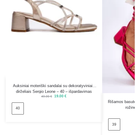
Auksiniai moteriški sandalai su dekoratyviniais
dirželiais Sergio Leone – 40 – išpardavimas
19.00
€
49.00
€
Rišamos basutės 
rožin
40
39