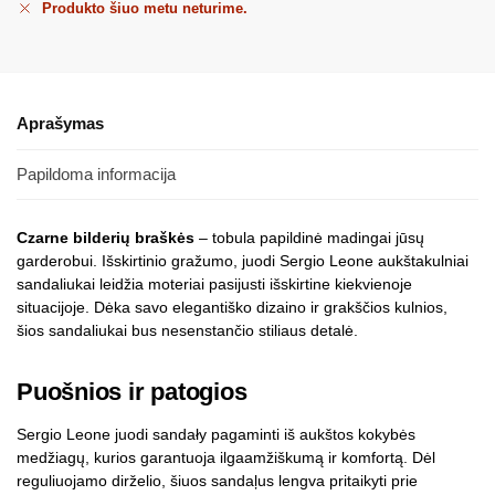
Produkto šiuo metu neturime.
Aprašymas
Papildoma informacija
Czarne bilderių braškės
– tobula papildinė madingai jūsų
garderobui. Išskirtinio gražumo, juodi Sergio Leone aukštakulniai
sandaliukai leidžia moteriai pasijusti išskirtine kiekvienoje
situacijoje. Dėka savo elegantiško dizaino ir grakščios kulnios,
šios sandaliukai bus nesenstančio stiliaus detalė.
Puošnios ir patogios
Sergio Leone juodi sandały pagaminti iš aukštos kokybės
medžiagų, kurios garantuoja ilgaamžiškumą ir komfortą. Dėl
reguliuojamo dirželio, šiuos sandaļus lengva pritaikyti prie