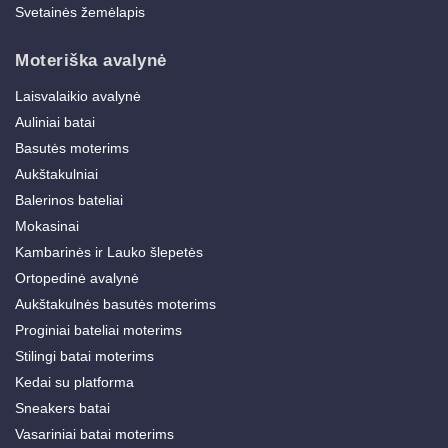
Svetainės žemėlapis
Moteriška avalynė
Laisvalaikio avalynė
Auliniai batai
Basutės moterims
Aukštakulniai
Balerinos bateliai
Mokasinai
Kambarinės ir Lauko šlepetės
Ortopedinė avalynė
Aukštakulnės basutės moterims
Proginiai bateliai moterims
Stilingi batai moterims
Kedai su platforma
Sneakers batai
Vasariniai batai moterims