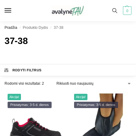
0
Pradžia
Produkto Dydis
37-38
/
/
37-38
RODYTI FILTRUS
Rodomi visi rezultatai: 2
Akcija!
Akcija!
Pristatymas: 3-5 d. dienos
Pristatymas: 3-5 d. dienos