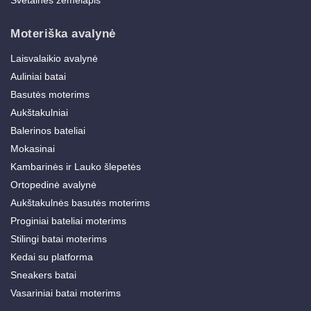
Svetainės žemėlapis
Moteriška avalynė
Laisvalaikio avalynė
Auliniai batai
Basutės moterims
Aukštakulniai
Balerinos bateliai
Mokasinai
Kambarinės ir Lauko šlepetės
Ortopedinė avalynė
Aukštakulnės basutės moterims
Proginiai bateliai moterims
Stilingi batai moterims
Kedai su platforma
Sneakers batai
Vasariniai batai moterims