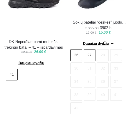
Šokių bateliai “češkės” juodos
spalvos 3902-b
15.00
€
16.00
€
DK Neperšlampami moteriški
Daugiau dydžių
trekingo batai – 41 – išpardavimas
26.00
€
52.00
€
26
27
28
29
Daugiau dydžių
30
31
32
33
41
34
35
36
37
38
39
40
41
42