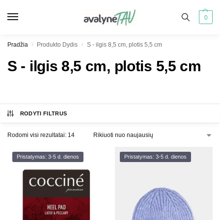
0
Pradžia
Produkto Dydis
S - ilgis 8,5 cm, plotis 5,5 cm
/
/
S - ilgis 8,5 cm, plotis 5,5 cm
RODYTI FILTRUS
Rodomi visi rezultatai: 14
Pristatymas: 3-5 d. dienos
Pristatymas: 3-5 d. dienos