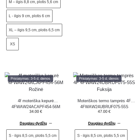
M – ilgis 8,8 cm, plotis 5,6 cm
L - ilgis 9 cm, plotis 6 cm
XL – ilgis 9,5 cm, plotis 6,5 cm
XS
Pristatymas: 3-5 d. dienos
Pristatymas: 3-5 d. dienos
4f moteriška kepurė
Moteriškos termo tamprės 4F
4FWAW24ACAPF454-56M
4FWAW24UBRUF075-55S
34.00
€
47.00
€
Rožinė
Fuksija
Daugiau dydžių
Daugiau dydžių
S - ilgis 8,5 cm, plotis 5,5 cm
S - ilgis 8,5 cm, plotis 5,5 cm