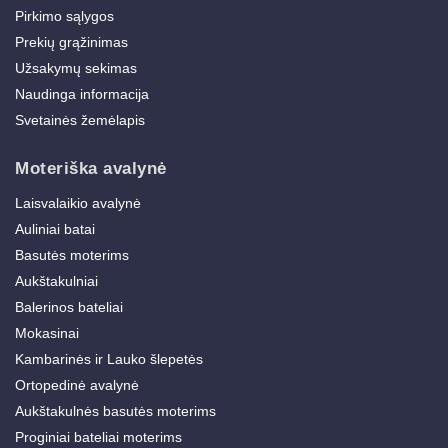
Pirkimo sąlygos
Prekių grąžinimas
Užsakymų sekimas
Naudinga informacija
Svetainės žemėlapis
Moteriška avalynė
Laisvalaikio avalynė
Auliniai batai
Basutės moterims
Aukštakulniai
Balerinos bateliai
Mokasinai
Kambarinės ir Lauko šlepetės
Ortopedinė avalynė
Aukštakulnės basutės moterims
Proginiai bateliai moterims