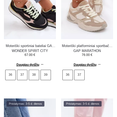
Moteriški sportiniai bateliai GAP
Moteriški platforminiai sportbačiai
WONDER SPIRIT CITY
GAP MARATHON
67.00
€
76.00
€
GP6135290003 Juodi
GPW6154923895 smėlio spalvos
Daugiau dydžių
Daugiau dydžių
36
37
38
39
36
37
Pristatymas: 3-5 d. dienos
Pristatymas: 3-5 d. dienos