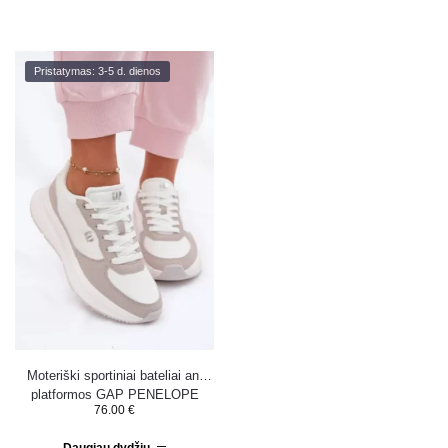
Pristatymas: 3-5 d. dienos
Moteriški sportiniai bateliai ant
platformos GAP PENELOPE
76.00
€
GPW6155300061 balti
Daugiau dydžių