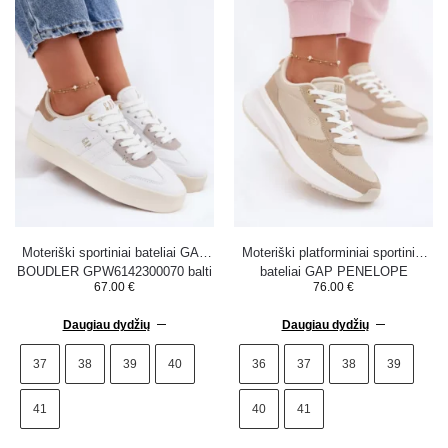
Moteriški sportiniai bateliai GAP
Moteriški platforminiai sportiniai
BOUDLER GPW6142300070 balti
bateliai GAP PENELOPE
67.00
€
76.00
€
GPW6155300049 smėlio spalvos
Daugiau dydžių
Daugiau dydžių
37
38
39
40
36
37
38
39
41
40
41