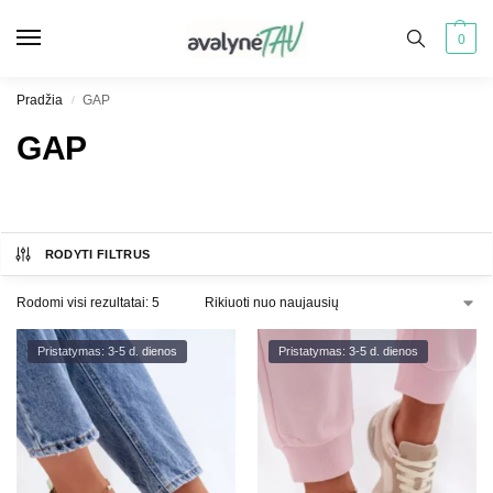
0
Pradžia
GAP
/
GAP
RODYTI FILTRUS
Rodomi visi rezultatai: 5
Pristatymas: 3-5 d. dienos
Pristatymas: 3-5 d. dienos