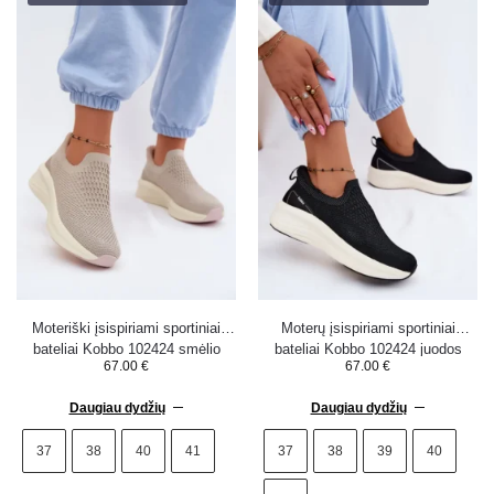
Moteriški įsispiriami sportiniai
Moterų įsispiriami sportiniai
bateliai Kobbo 102424 smėlio
bateliai Kobbo 102424 juodos
67.00
€
67.00
€
spalvos
spalvos
Daugiau dydžių
Daugiau dydžių
37
38
40
41
37
38
39
40