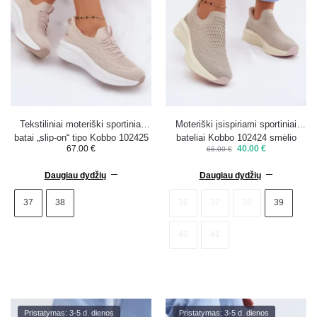
Tekstiliniai moteriški sportiniai
Moteriški įsispiriami sportiniai
batai „slip-on“ tipo Kobbo 102425
bateliai Kobbo 102424 smėlio
67.00
€
40.00
€
66.00
€
smėlio spalvos
spalvos – 39 – išparduodama
Daugiau dydžių
Daugiau dydžių
37
38
36
37
38
39
40
41
Pristatymas: 3-5 d. dienos
Pristatymas: 3-5 d. dienos