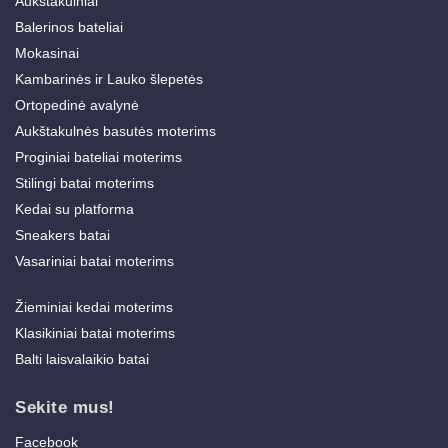
Aukštakulniai
Balerinos bateliai
Mokasinai
Kambarinės ir Lauko šlepetės
Ortopedinė avalynė
Aukštakulnės basutės moterims
Proginiai bateliai moterims
Stilingi batai moterims
Kedai su platforma
Sneakers batai
Vasariniai batai moterims
Žieminiai kedai moterims
Klasikiniai batai moterims
Balti laisvalaikio batai
Sekite mus!
Facebook