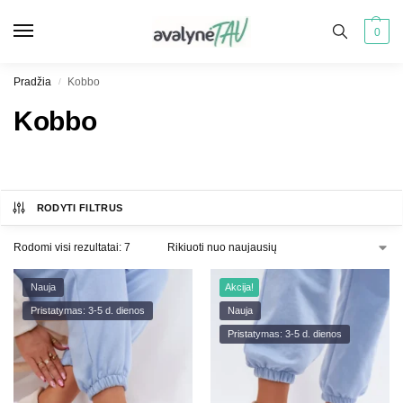
0
Pradžia
Kobbo
/
Kobbo
RODYTI FILTRUS
Rodomi visi rezultatai: 7
Nauja
Akcija!
Pristatymas: 3-5 d. dienos
Nauja
Pristatymas: 3-5 d. dienos