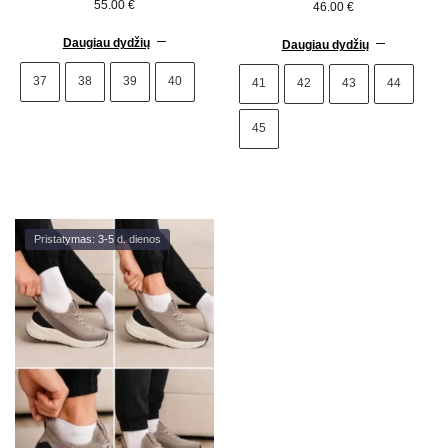
55.00
€
46.00
€
Kobbo 100103 bež spalvos
102421 juodi
Daugiau dydžių
Daugiau dydžių
37
38
39
40
41
42
43
44
45
Pristatymas: 3-5 d. dienos