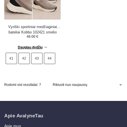
Vyriški sportiniai medžiaginiai
bateliai Kobbo 102421 smėlio
46.00
€
spalvos
Daugiau dydžių
41
42
43
44
Rodomi visi rezultatai: 7
Apie AvalyneTau
Apie mus