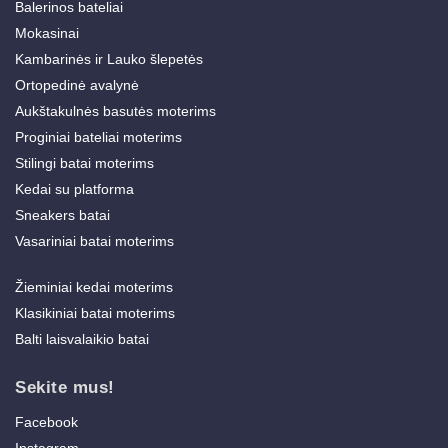
Balerinos bateliai
Mokasinai
Kambarinės ir Lauko šlepetės
Ortopedinė avalynė
Aukštakulnės basutės moterims
Proginiai bateliai moterims
Stilingi batai moterims
Kedai su platforma
Sneakers batai
Vasariniai batai moterims
Žieminiai kedai moterims
Klasikiniai batai moterims
Balti laisvalaikio batai
Sekite mus!
Facebook