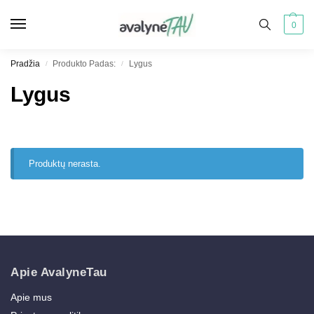
0
Pradžia
Produkto Padas:
Lygus
/
/
Lygus
Produktų nerasta.
Apie AvalyneTau
Apie mus