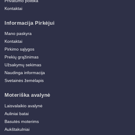
Privatumo politika
Kontaktai
Informacija Pirkėjui
Mano paskyra
Kontaktai
Pirkimo sąlygos
Prekių grąžinimas
Užsakymų sekimas
Naudinga informacija
Svetainės žemėlapis
Moteriška avalynė
Laisvalaikio avalynė
Auliniai batai
Basutės moterims
Aukštakulniai