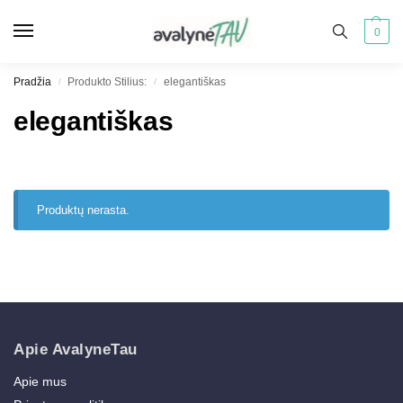
0
Pradžia
Produkto Stilius:
elegantiškas
/
/
elegantiškas
Produktų nerasta.
Apie AvalyneTau
Apie mus