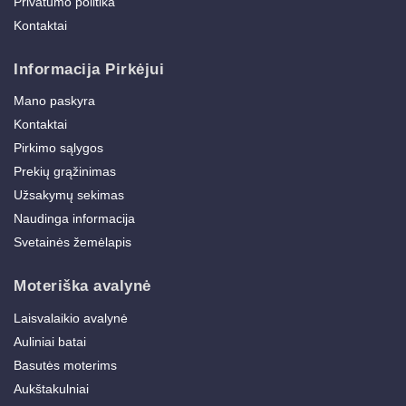
Privatumo politika
Kontaktai
Informacija Pirkėjui
Mano paskyra
Kontaktai
Pirkimo sąlygos
Prekių grąžinimas
Užsakymų sekimas
Naudinga informacija
Svetainės žemėlapis
Moteriška avalynė
Laisvalaikio avalynė
Auliniai batai
Basutės moterims
Aukštakulniai