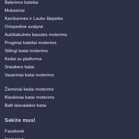
Balerinos bateliai
Mokasinai
Kambarinės ir Lauko šlepetės
Ortopedinė avalynė
Aukštakulnės basutės moterims
Proginiai bateliai moterims
Stilingi batai moterims
Kedai su platforma
Sneakers batai
Vasariniai batai moterims
Žieminiai kedai moterims
Klasikiniai batai moterims
Balti laisvalaikio batai
Sekite mus!
Facebook