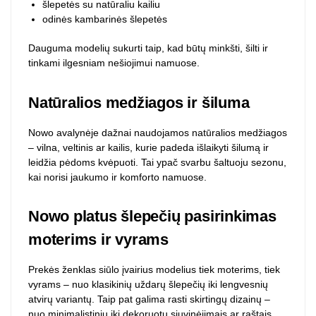
šlepetės su natūraliu kailiu
odinės kambarinės šlepetės
Dauguma modelių sukurti taip, kad būtų minkšti, šilti ir
tinkami ilgesniam nešiojimui namuose.
Natūralios medžiagos ir šiluma
Nowo avalynėje dažnai naudojamos natūralios medžiagos
– vilna, veltinis ar kailis, kurie padeda išlaikyti šilumą ir
leidžia pėdoms kvėpuoti. Tai ypač svarbu šaltuoju sezonu,
kai norisi jaukumo ir komforto namuose.
Nowo platus šlepečių pasirinkimas
moterims ir vyrams
Prekės ženklas siūlo įvairius modelius tiek moterims, tiek
vyrams – nuo klasikinių uždarų šlepečių iki lengvesnių
atvirų variantų. Taip pat galima rasti skirtingų dizainų –
nuo minimalistinių iki dekoruotų siuvinėjimais ar raštais.