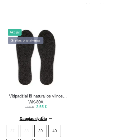
Akcija!
Greitas pristatymas
Vidpadžiai iš natūralios vilnos
WK-80A
2.55
€
3.00
€
Daugiau dydžių
37
38
39
40