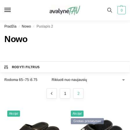
0
Pradžia
Nowo
Puslapis 2
/
/
Nowo
RODYTI FILTRUS
Rodoma 65–75 iš 75
1
2
Akcija!
Akcija!
Greitas pristatymas