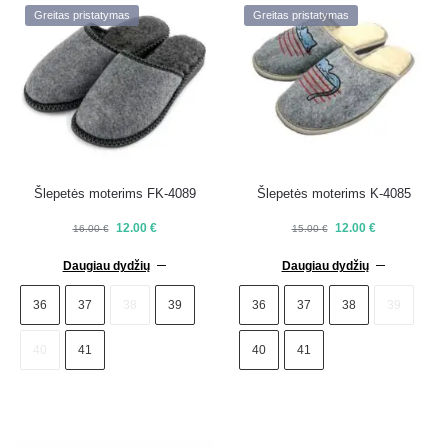
Greitas pristatymas
Greitas pristatymas
Šlepetės moterims FK-4089
Šlepetės moterims K-4085
12.00
€
12.00
€
16.00
€
15.00
€
Daugiau dydžių
Daugiau dydžių
36
37
38
39
36
37
38
39
40
41
40
41