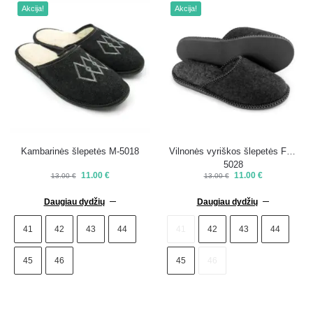
Akcija!
Akcija!
Kambarinės šlepetės M-5018
Vilnonės vyriškos šlepetės FM-
5028
11.00
€
11.00
€
13.00
€
13.00
€
Daugiau dydžių
Daugiau dydžių
41
42
43
44
41
42
43
44
45
46
45
46