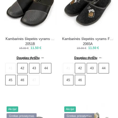
Kambarinės šlepetės vyrams M-
Kambarinės šlepetės vyrams FM-
2051B
2065A
11.50
€
11.50
€
15.00
€
15.00
€
Daugiau dydžių
Daugiau dydžių
41
42
43
44
41
42
43
44
45
46
47
45
46
Akcija!
Akcija!
Greitas pristatymas
Greitas pristatymas