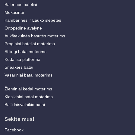
Balerinos bateliai
Mokasinai
Kambarinės ir Lauko šlepetės
Ortopedinė avalynė
Aukštakulnės basutės moterims
Proginiai bateliai moterims
Stilingi batai moterims
Kedai su platforma
Sneakers batai
Vasariniai batai moterims
Žieminiai kedai moterims
Klasikiniai batai moterims
Balti laisvalaikio batai
Sekite mus!
Facebook