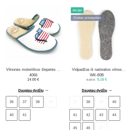
Akcija!
Greitas pristatymas
Vilnonės moteriškos šlepetės K-
Vidpadžiai iš natūralios vilnos
4066
WK-80B
14.00
€
5.10
€
6.00
€
Daugiau dydžių
Daugiau dydžių
36
37
38
39
37
38
39
40
40
41
41
42
43
44
45
46
47