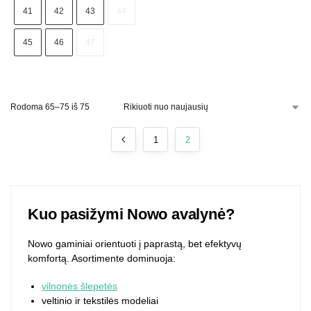
41
42
43
44
45
46
47
Rodoma 65–75 iš 75
1
2
Kuo pasižymi Nowo avalynė?
Nowo gaminiai orientuoti į paprastą, bet efektyvų
komfortą. Asortimente dominuoja:
vilnonės šlepetės
veltinio ir tekstilės modeliai