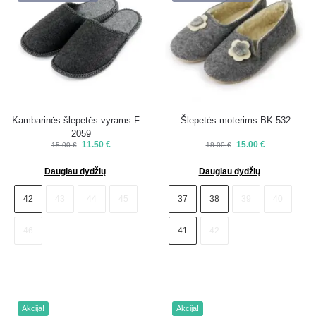
Kambarinės šlepetės vyrams FM-
Šlepetės moterims BK-532
2059
11.50
€
15.00
€
15.00
€
18.00
€
Daugiau dydžių
Daugiau dydžių
42
43
44
45
37
38
39
40
46
41
42
Akcija!
Akcija!