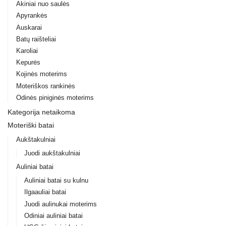
Akiniai nuo saulės
Apyrankės
Auskarai
Batų raišteliai
Karoliai
Kepurės
Kojinės moterims
Moteriškos rankinės
Odinės piniginės moterims
Kategorija netaikoma
Moteriški batai
Aukštakulniai
Juodi aukštakulniai
Auliniai batai
Auliniai batai su kulnu
Ilgaauliai batai
Juodi aulinukai moterims
Odiniai auliniai batai