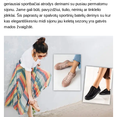
geriausiai sportbačiai atrodys derinami su pusiau permatomu
sijonu. Jame gali būti, pavyzdžiui, tiulio, nėrinių ar tinklelio
įdėklai. Šis paprastų ar spalvotų sportinių batelių derinys su kur
kas elegantiškesniu midi sijonu jau keletą sezonų yra gatvės
mados žvaigždė.