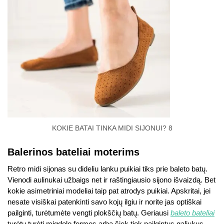
KOKIE BATAI TINKA MIDI SIJONUI? 8
Balerinos bateliai moterims
Retro midi sijonas su dideliu lanku puikiai tiks prie baleto batų.
Vienodi aulinukai užbaigs net ir raštingiausio sijono išvaizdą. Bet
kokie asimetriniai modeliai taip pat atrodys puikiai. Apskritai, jei
nesate visiškai patenkinti savo kojų ilgiu ir norite jas optiškai
pailginti, turėtumėte vengti plokščių batų. Geriausi
baleto bateliai
turėtų turėti migdolo formos arba šiek tiek pailgintus galiukus.