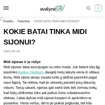
0
Pradžia
Patarimai
KOKIE BATAI TINKA MIDI SIJONUI?
/
/
KOKIE BATAI TINKA MIDI
SIJONUI?
2022-05-14
Midi sijonas ir jo rūšys
Midi sijonas labai asocijuojasi su retro mada. Juk būtent tokį ilgį
pasirinko
Audrey Hepburn
, daugelį metų laikyta viena iš stiliaus
ikonų. Midi sijono atveju visada turite jį atidžiai pasirinkti pagal
savo figūrą. Tai reiškia, kad jis neturėtų pasiekti jūsų blauzdų
vidurio. Tiesą sakant, sijonas gali siekti šiek tiek žemiau kelių,
kad būtų užtikrintas toks pat puikus kūno subalansavimo
efektas. Labai dažnai midi sijonai kerpami iš apskritimo ar
puslankio. Viena vertus, dėl to jie puikiai priglunda, bet kita