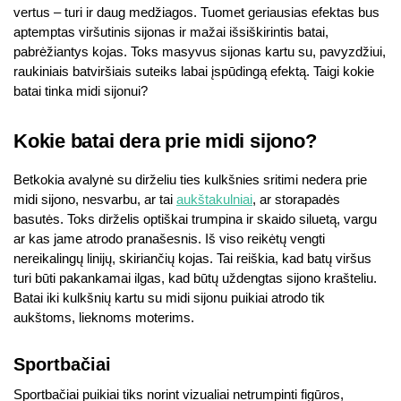
vertus – turi ir daug medžiagos. Tuomet geriausias efektas bus
aptemptas viršutinis sijonas ir mažai išsiškirintis batai,
pabrėžiantys kojas. Toks masyvus sijonas kartu su, pavyzdžiui,
raukiniais batviršiais suteiks labai įspūdingą efektą. Taigi kokie
batai tinka midi sijonui?
Kokie batai dera prie midi sijono?
Betkokia avalynė su dirželiu ties kulkšnies sritimi nedera prie
midi sijono, nesvarbu, ar tai
aukštakulniai
, ar storapadės
basutės. Toks dirželis optiškai trumpina ir skaido siluetą, vargu
ar kas jame atrodo pranašesnis. Iš viso reikėtų vengti
nereikalingų linijų, skiriančių kojas. Tai reiškia, kad batų viršus
turi būti pakankamai ilgas, kad būtų uždengtas sijono krašteliu.
Batai iki kulkšnių kartu su midi sijonu puikiai atrodo tik
aukštoms, lieknoms moterims.
Sportbačiai
Sportbačiai puikiai tiks norint vizualiai netrumpinti figūros,