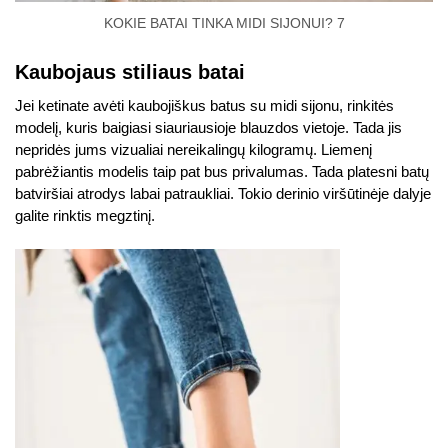
KOKIE BATAI TINKA MIDI SIJONUI? 7
Kaubojaus stiliaus batai
Jei ketinate avėti kaubojiškus batus su midi sijonu, rinkitės
modelį, kuris baigiasi siauriausioje blauzdos vietoje. Tada jis
nepridės jums vizualiai nereikalingų kilogramų. Liemenį
pabrėžiantis modelis taip pat bus privalumas. Tada platesni batų
batviršiai atrodys labai patraukliai. Tokio derinio viršūtinėje dalyje
galite rinktis megztinį.