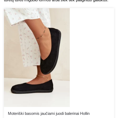
Moteriški basomis jaučiami juodi balerinai Hollin