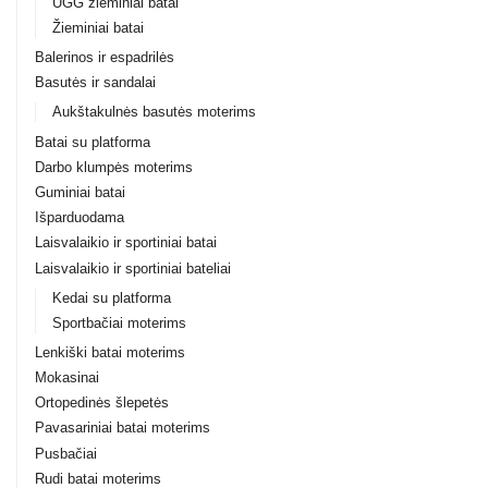
UGG žieminiai batai
Žieminiai batai
Balerinos ir espadrilės
Basutės ir sandalai
Aukštakulnės basutės moterims
Batai su platforma
Darbo klumpės moterims
Guminiai batai
Išparduodama
Laisvalaikio ir sportiniai batai
Laisvalaikio ir sportiniai bateliai
Kedai su platforma
Sportbačiai moterims
Lenkiški batai moterims
Mokasinai
Ortopedinės šlepetės
Pavasariniai batai moterims
Pusbačiai
Rudi batai moterims