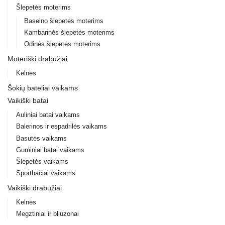
Šlepetės moterims
Baseino šlepetės moterims
Kambarinės šlepetės moterims
Odinės šlepetės moterims
Moteriški drabužiai
Kelnės
Šokių bateliai vaikams
Vaikiški batai
Auliniai batai vaikams
Balerinos ir espadrilės vaikams
Basutės vaikams
Guminiai batai vaikams
Šlepetės vaikams
Sportbačiai vaikams
Vaikiški drabužiai
Kelnės
Megztiniai ir bliuzonai