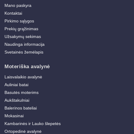
Mano paskyra
Kontaktai
Pirkimo sąlygos
Prekių grąžinimas
Užsakymų sekimas
Naudinga informacija
Svetainės žemėlapis
Moteriška avalynė
Laisvalaikio avalynė
Auliniai batai
Basutės moterims
Aukštakulniai
Balerinos bateliai
Mokasinai
Kambarinės ir Lauko šlepetės
Ortopedinė avalynė